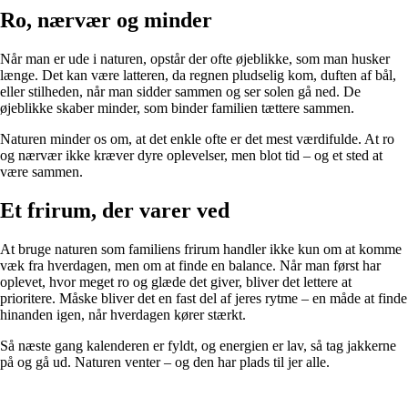
Ro, nærvær og minder
Når man er ude i naturen, opstår der ofte øjeblikke, som man husker
længe. Det kan være latteren, da regnen pludselig kom, duften af bål,
eller stilheden, når man sidder sammen og ser solen gå ned. De
øjeblikke skaber minder, som binder familien tættere sammen.
Naturen minder os om, at det enkle ofte er det mest værdifulde. At ro
og nærvær ikke kræver dyre oplevelser, men blot tid – og et sted at
være sammen.
Et frirum, der varer ved
At bruge naturen som familiens frirum handler ikke kun om at komme
væk fra hverdagen, men om at finde en balance. Når man først har
oplevet, hvor meget ro og glæde det giver, bliver det lettere at
prioritere. Måske bliver det en fast del af jeres rytme – en måde at finde
hinanden igen, når hverdagen kører stærkt.
Så næste gang kalenderen er fyldt, og energien er lav, så tag jakkerne
på og gå ud. Naturen venter – og den har plads til jer alle.