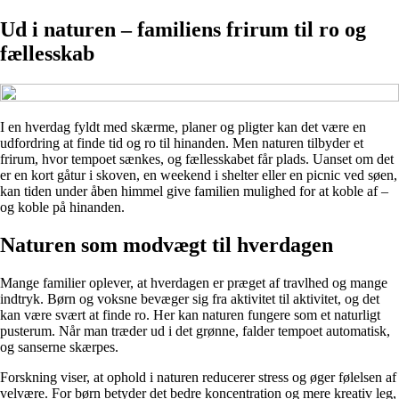
Ud i naturen – familiens frirum til ro og
fællesskab
I en hverdag fyldt med skærme, planer og pligter kan det være en
udfordring at finde tid og ro til hinanden. Men naturen tilbyder et
frirum, hvor tempoet sænkes, og fællesskabet får plads. Uanset om det
er en kort gåtur i skoven, en weekend i shelter eller en picnic ved søen,
kan tiden under åben himmel give familien mulighed for at koble af –
og koble på hinanden.
Naturen som modvægt til hverdagen
Mange familier oplever, at hverdagen er præget af travlhed og mange
indtryk. Børn og voksne bevæger sig fra aktivitet til aktivitet, og det
kan være svært at finde ro. Her kan naturen fungere som et naturligt
pusterum. Når man træder ud i det grønne, falder tempoet automatisk,
og sanserne skærpes.
Forskning viser, at ophold i naturen reducerer stress og øger følelsen af
velvære. For børn betyder det bedre koncentration og mere kreativ leg,