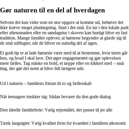
Gør naturen til en del af hverdagen
Selvom det kan virke som en stor opgave at komme ud, behøver det
ikke kræve meget planlægning. Start i det små. En tur i den lokale park
efter aftensmaden eller en søndagstur i skoven kan hurtigt blive en fast
tradition. Mange familier oplever, at børnene begynder at glæde sig til
de små udflugter, når de bliver en naturlig del af ugen.
Et godt tip er at lade børnene være med til at bestemme, hvor turen går
hen, og hvad I skal lave. Det øger engagementet og gør oplevelsen
mere fælles. Tag måske en bold, et tæppe eller en kikkert med – små
ting, der gør det nemt at blive lidt længere ude.
Ud i naturen – familiens frirum til ro og fællesskab
Når teenagere trækker sig: Sådan bevarer du den gode dialog
Den ideelle familieferie: Vælg rejsemålet, der passer til jer alle
Tænk langsigtet: Vælg kvalitet frem for kvantitet i familiens økonomi