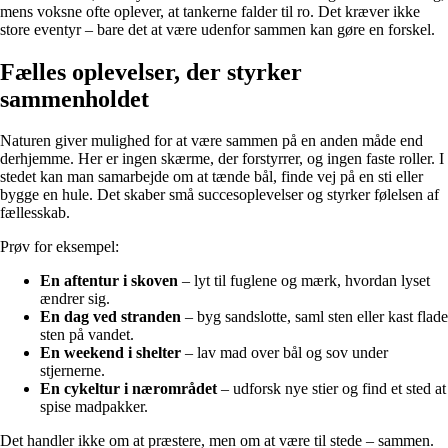
mens voksne ofte oplever, at tankerne falder til ro. Det kræver ikke
store eventyr – bare det at være udenfor sammen kan gøre en forskel.
Fælles oplevelser, der styrker
sammenholdet
Naturen giver mulighed for at være sammen på en anden måde end
derhjemme. Her er ingen skærme, der forstyrrer, og ingen faste roller. I
stedet kan man samarbejde om at tænde bål, finde vej på en sti eller
bygge en hule. Det skaber små succesoplevelser og styrker følelsen af
fællesskab.
Prøv for eksempel:
En aftentur i skoven
– lyt til fuglene og mærk, hvordan lyset
ændrer sig.
En dag ved stranden
– byg sandslotte, saml sten eller kast flade
sten på vandet.
En weekend i shelter
– lav mad over bål og sov under
stjernerne.
En cykeltur i nærområdet
– udforsk nye stier og find et sted at
spise madpakker.
Det handler ikke om at præstere, men om at være til stede – sammen.