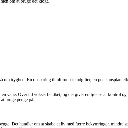
 men om at bruge det klogt.
m tryghed. En opsparing til uforudsete udgifter, en pensionsplan eller 
il en vane. Over tid vokser beløbet, og det giver en følelse af kontrol o
r at bruge penge på.
 penge. Det handler om at skabe et liv med færre bekymringer, mindre s