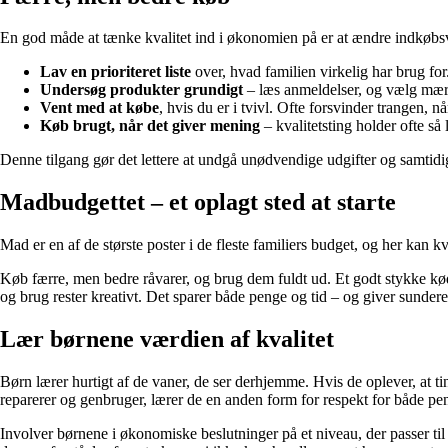
En god måde at tænke kvalitet ind i økonomien på er at ændre indkøbsva
Lav en prioriteret liste
over, hvad familien virkelig har brug for
Undersøg produkter grundigt
– læs anmeldelser, og vælg mærk
Vent med at købe
, hvis du er i tvivl. Ofte forsvinder trangen, nå
Køb brugt, når det giver mening
– kvalitetsting holder ofte så 
Denne tilgang gør det lettere at undgå unødvendige udgifter og samtidi
Madbudgettet – et oplagt sted at starte
Mad er en af de største poster i de fleste familiers budget, og her kan k
Køb færre, men bedre råvarer, og brug dem fuldt ud. Et godt stykke kød 
og brug rester kreativt. Det sparer både penge og tid – og giver sundere
Lær børnene værdien af kvalitet
Børn lærer hurtigt af de vaner, de ser derhjemme. Hvis de oplever, at tin
reparerer og genbruger, lærer de en anden form for respekt for både pe
Involver børnene i økonomiske beslutninger på et niveau, der passer til 