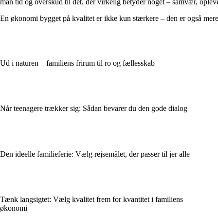
man tid og overskud til det, der virkelig betyder noget – samvær, oplev
En økonomi bygget på kvalitet er ikke kun stærkere – den er også mere
Ud i naturen – familiens frirum til ro og fællesskab
Når teenagere trækker sig: Sådan bevarer du den gode dialog
Den ideelle familieferie: Vælg rejsemålet, der passer til jer alle
Tænk langsigtet: Vælg kvalitet frem for kvantitet i familiens
økonomi