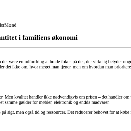
der
Mænd
ntitet i familiens økonomi
kan det være en udfordring at holde fokus på det, der virkelig betyder n
er det ikke om, hvor meget man tjener, men om hvordan man prioriterer.
. Men kvalitet handler ikke nødvendigvis om prisen – det handler om vær
r. Det samme gælder for møbler, elektronik og endda madvarer.
å sigt, men også tid og ressourcer. Det reducerer behovet for at købe n