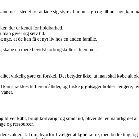
nerne. I stedet for at lade sig styre af impulskøb og tilbudsjagt, kan
.
er, der er kendt for holdbarhed.
r man giver sig selv tid.
længe, at de kan få et nyt liv hos en anden familie.
g skabe en mere bevidst forbrugskultur i hjemmet.
valitet virkelig gøre en forskel. Det betyder ikke, at man skal købe alt ø
kan strækkes til flere måltider, og friske grøntsager holder længere, h
 vaner.
g bliver købt, brugt kortvarigt og smidt ud, bliver det en naturlig del af
nge og ressourcer.
deres alder. Tal om, hvorfor I vælger at købe færre, men bedre ting, og h