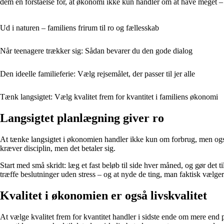
dem en forståelse for, at økonomi ikke kun handler om at have meget –
Ud i naturen – familiens frirum til ro og fællesskab
Når teenagere trækker sig: Sådan bevarer du den gode dialog
Den ideelle familieferie: Vælg rejsemålet, der passer til jer alle
Tænk langsigtet: Vælg kvalitet frem for kvantitet i familiens økonomi
Langsigtet planlægning giver ro
At tænke langsigtet i økonomien handler ikke kun om forbrug, men også o
kræver disciplin, men det betaler sig.
Start med små skridt: læg et fast beløb til side hver måned, og gør det t
træffe beslutninger uden stress – og at nyde de ting, man faktisk vælge
Kvalitet i økonomien er også livskvalitet
At vælge kvalitet frem for kvantitet handler i sidste ende om mere end