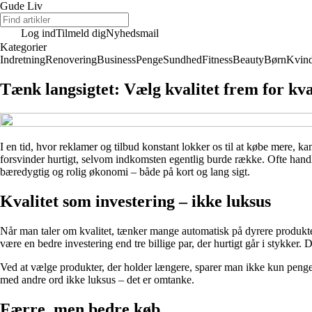
Gude Liv
Log ind
Tilmeld dig
Nyhedsmail
Kategorier
Indretning
Renovering
Business
Penge
Sundhed
Fitness
Beauty
Børn
Kvin
Tænk langsigtet: Vælg kvalitet frem for kva
I en tid, hvor reklamer og tilbud konstant lokker os til at købe mere, 
forsvinder hurtigt, selvom indkomsten egentlig burde række. Ofte handl
bæredygtig og rolig økonomi – både på kort og lang sigt.
Kvalitet som investering – ikke luksus
Når man taler om kvalitet, tænker mange automatisk på dyrere produkter
være en bedre investering end tre billige par, der hurtigt går i stykke
Ved at vælge produkter, der holder længere, sparer man ikke kun penge p
med andre ord ikke luksus – det er omtanke.
Færre, men bedre køb