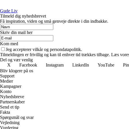
Gude Liv
Tilmeld dig nyhedsbrevet
Få inspiration, viden og små genveje direkte i din indbakke.
Skriv din mail her
Kom med
Jeg accepterer vilkår og persondatapolitik.
Tilmeldingen er frivillig og kan til enhver tid trækkes tilbage. Læs vores
Del og vær venlig
X
Facebook
Instagram
LinkedIn
YouTube
Pin
Bliv klogere på os
Support
Medier
Kampagner
Konto
Nyhedsbreve
Partnerskaber
Send et tip
Fakta
Spørgsmål og svar
Vejledning
Vurdering