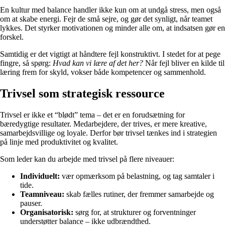
En kultur med balance handler ikke kun om at undgå stress, men også
om at skabe energi. Fejr de små sejre, og gør det synligt, når teamet
lykkes. Det styrker motivationen og minder alle om, at indsatsen gør en
forskel.
Samtidig er det vigtigt at håndtere fejl konstruktivt. I stedet for at pege
fingre, så spørg:
Hvad kan vi lære af det her?
Når fejl bliver en kilde til
læring frem for skyld, vokser både kompetencer og sammenhold.
Trivsel som strategisk ressource
Trivsel er ikke et “blødt” tema – det er en forudsætning for
bæredygtige resultater. Medarbejdere, der trives, er mere kreative,
samarbejdsvillige og loyale. Derfor bør trivsel tænkes ind i strategien
på linje med produktivitet og kvalitet.
Som leder kan du arbejde med trivsel på flere niveauer:
Individuelt:
vær opmærksom på belastning, og tag samtaler i
tide.
Teamniveau:
skab fælles rutiner, der fremmer samarbejde og
pauser.
Organisatorisk:
sørg for, at strukturer og forventninger
understøtter balance – ikke udbrændthed.