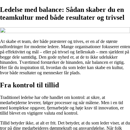
Ledelse med balance: Sådan skaber du en
teamkultur med både resultater og trivsel
At skabe et team, der både præsterer og trives, er en af de største
udfordringer for moderne ledere. Mange organisationer fokuserer enten
på effektivitet og mål – eller på trivsel og fællesskab – men sjældent på
begge dele samtidig. Den gode nyhed er, at de to ikke udelukker
hinanden. Tværtimod forstærker de hinanden, når balancen er rigtig.
Her får du inspiration til, hvordan du som leder kan skabe en kultur,
hvor både resultater og mennesker får plads.
Fra kontrol til tillid
Traditionel ledelse har ofte handlet om kontrol: at sikre, at
medarbejderne leverer, følger processer og når målene. Men i en tid
med komplekse opgaver, fjernarbejde og høje krav til innovation, er
tillid blevet en vigtigere valuta end kontrol.
Tillid betyder ikke, at alt er frit. Det betyder, at du som leder viser, at du
tror på dine medarbejderes dømmekraft og ansvarsfølelse. Når folk