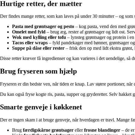
Hurtige retter, der mætter
Der findes mange retter, som kan laves på under 30 minutter – og som 
Pasta med grøntsager og pesto
– kog pasta, vend den med grønt
Omelet med fyld
– brug æg, rester af grøntsager og lidt ost. Ser
Wok med kylling eller tofu
– lynsteg grøntsager og protein i en 
Tacos eller wraps
– fyld pandekager med bønner, grøntsager og li
Suppe på dåse eller rester
– frisk den op med lidt ekstra grønt, 
Disse retter kræver få ingredienser og kan varieres i det uendelige, så 
Brug fryseren som hjælp
Fryseren er din bedste ven, når tiden er knap. Lav større portioner, når
Du kan også fryse kogte ris, pasta, supper og gryderetter. Selv hakket 
Smarte genveje i køkkenet
Der er ingen skam i at bruge genveje, når hverdagen er travl. Mange 
Brug
færdigskårne grøntsager
eller
frosne blandinger
– de er