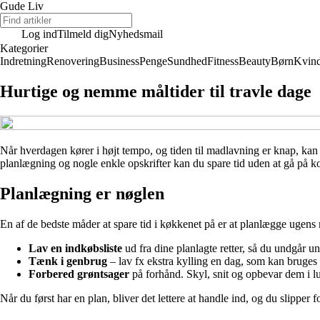
Gude Liv
Log ind
Tilmeld dig
Nyhedsmail
Kategorier
Indretning
Renovering
Business
Penge
Sundhed
Fitness
Beauty
Børn
Kvin
Hurtige og nemme måltider til travle dage
Når hverdagen kører i højt tempo, og tiden til madlavning er knap, ka
planlægning og nogle enkle opskrifter kan du spare tid uden at gå på 
Planlægning er nøglen
En af de bedste måder at spare tid i køkkenet på er at planlægge ugens 
Lav en indkøbsliste
ud fra dine planlagte retter, så du undgår 
Tænk i genbrug
– lav fx ekstra kylling en dag, som kan bruges i
Forbered grøntsager
på forhånd. Skyl, snit og opbevar dem i luf
Når du først har en plan, bliver det lettere at handle ind, og du slipper 