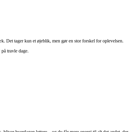
k. Det tager kun et øjeblik, men gør en stor forskel for oplevelsen.
 på travle dage.
liver hverdagen lettere – og du får mere energi til alt det andet, der