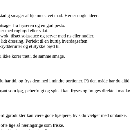
stadig smager af hjemmelavet mad. Her er nogle ideer:
sager fra fryseren og en god pesto.
ver med rugbrød eller salat.
wok, tilsæt sojasauce og server med ris eller nudler.
dt dressing. Perfekt til en hurtig hverdagsaften.
krydderurter og et stykke brød til.
du ikke kører træt i de samme smage.
 du har tid, og frys dem ned i mindre portioner. På den måde har du altid
grønt som løg, peberfrugt og spinat kan fryses og bruges direkte i madl
færdigprodukter kan være gode hjælpere, hvis du vælger med omtanke.
 ofte lige så næringsrige som friske.