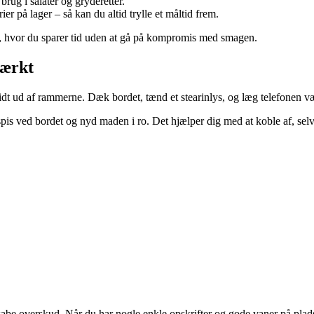
brug i salater og gryderetter.
er på lager – så kan du altid trylle et måltid frem.
e, hvor du sparer tid uden at gå på kompromis med smagen.
tærkt
lidt ud af rammerne. Dæk bordet, tænd et stearinlys, og læg telefonen væ
spis ved bordet og nyd maden i ro. Det hjælper dig med at koble af, selv
be overskud. Når du har nogle enkle opskrifter og gode vaner på plads, b