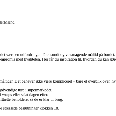
der
Mænd
n det være en udfordring at få et sundt og velsmagende måltid på borde
kompromis med kvaliteten. Her får du inspiration til, hvordan du kan g
måltider. Det behøver ikke være kompliceret – bare et overblik over, hv
unødvendige ture i supermarkedet.
 wraps eller salat dagen efter.
ttætte beholdere, så de er klar til brug.
for stressede beslutninger klokken 18.