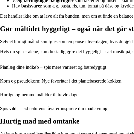
Vælg
færdigkogte bælgfrugter
som kikærter og linser – klar til 
Hav
basisvarer
som æg, pasta, ris, tun, tomat på dåse og krydderi
Det handler ikke om at lave alt fra bunden, men om at finde en balanc
Gør måltidet hyggeligt – også når det går s
Selv et hurtigt måltid kan føles som en pause i hverdagen, hvis du gør 
Hvis du spiser alene, kan du stadig gøre det hyggeligt – sæt musik på, 
Planlæg dine indkøb – spis mere varieret og bæredygtigt
Korn og pseudokorn: Nye favoritter i det plantebaserede køkken
Hurtige og nemme måltider til travle dage
Spis vildt – lad naturens råvarer inspirere din madlavning
Hurtig mad med omtanke
At lave hurtig mad handler ikke kun om at spare tid, men også om at ska