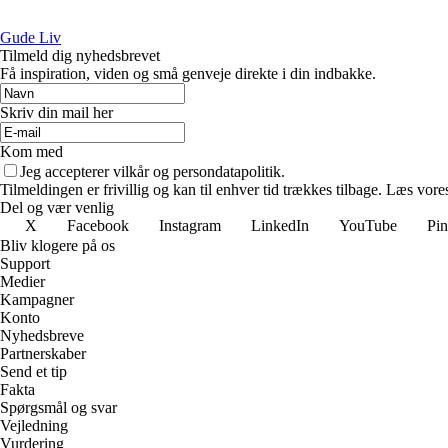
Gude Liv
Tilmeld dig nyhedsbrevet
Få inspiration, viden og små genveje direkte i din indbakke.
Skriv din mail her
Kom med
Jeg accepterer vilkår og persondatapolitik.
Tilmeldingen er frivillig og kan til enhver tid trækkes tilbage. Læs vores
Del og vær venlig
X
Facebook
Instagram
LinkedIn
YouTube
Pin
Bliv klogere på os
Support
Medier
Kampagner
Konto
Nyhedsbreve
Partnerskaber
Send et tip
Fakta
Spørgsmål og svar
Vejledning
Vurdering