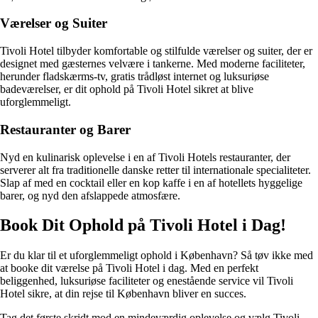
Værelser og Suiter
Tivoli Hotel tilbyder komfortable og stilfulde værelser og suiter, der er
designet med gæsternes velvære i tankerne. Med moderne faciliteter,
herunder fladskærms-tv, gratis trådløst internet og luksuriøse
badeværelser, er dit ophold på Tivoli Hotel sikret at blive
uforglemmeligt.
Restauranter og Barer
Nyd en kulinarisk oplevelse i en af Tivoli Hotels restauranter, der
serverer alt fra traditionelle danske retter til internationale specialiteter.
Slap af med en cocktail eller en kop kaffe i en af hotellets hyggelige
barer, og nyd den afslappede atmosfære.
Book Dit Ophold på Tivoli Hotel i Dag!
Er du klar til et uforglemmeligt ophold i København? Så tøv ikke med
at booke dit værelse på Tivoli Hotel i dag. Med en perfekt
beliggenhed, luksuriøse faciliteter og enestående service vil Tivoli
Hotel sikre, at din rejse til København bliver en succes.
Tag det første skridt mod en mindeværdig oplevelse og vælg Tivoli