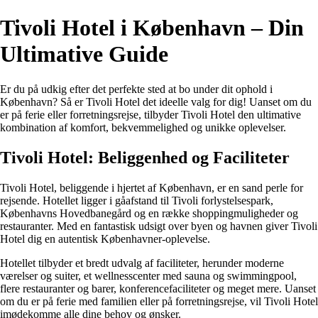
Tivoli Hotel i København – Din
Ultimative Guide
Er du på udkig efter det perfekte sted at bo under dit ophold i
København? Så er Tivoli Hotel det ideelle valg for dig! Uanset om du
er på ferie eller forretningsrejse, tilbyder Tivoli Hotel den ultimative
kombination af komfort, bekvemmelighed og unikke oplevelser.
Tivoli Hotel: Beliggenhed og Faciliteter
Tivoli Hotel, beliggende i hjertet af København, er en sand perle for
rejsende. Hotellet ligger i gåafstand til Tivoli forlystelsespark,
Københavns Hovedbanegård og en række shoppingmuligheder og
restauranter. Med en fantastisk udsigt over byen og havnen giver Tivoli
Hotel dig en autentisk Københavner-oplevelse.
Hotellet tilbyder et bredt udvalg af faciliteter, herunder moderne
værelser og suiter, et wellnesscenter med sauna og swimmingpool,
flere restauranter og barer, konferencefaciliteter og meget mere. Uanset
om du er på ferie med familien eller på forretningsrejse, vil Tivoli Hotel
imødekomme alle dine behov og ønsker.