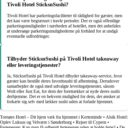
Tivoli Hotel SticksnSushi?
Tivoli Hotel har parkeringsfaciliteter til rådighed for gæster, men
det kan være begrænset i travle perioder. Der er også offentlige
parkeringsmuligheder i nærheden af hotellet, men det anbefales
at undersøge parkeringsmulighederne på forhånd for at undgå
eventuelle udfordringer.
Tilbyder SticksnSushi på Tivoli Hotel takeaway
eller leveringstjenester?
Ja, SticksnSushi på Tivoli Hotel tilbyder takeaway-service, hvor
gæster kan bestille deres favoritsushi til afhentning. Derudover
samarbejder de også med udvalgte leveringstjenester, såsom
Wolt eller Just Eat, for dem der foretrækker at nyde deres sushi
derhjemme. Det er en bekvem mulighed for dem, der ønsker at
forkæle sig selv med lækker sushi uden at forlade hjemmet.
Tornøes Hotel – Dit hjem væk fra hjemmet i Kerteminde
•
Alsik Hotel:
Oplev Luksus og Velvære i Sønderborg
•
Rejser til Cypern
•
Feriepenge: Kan man få udbetalt feriepenge uden at holde ferie?
•
De