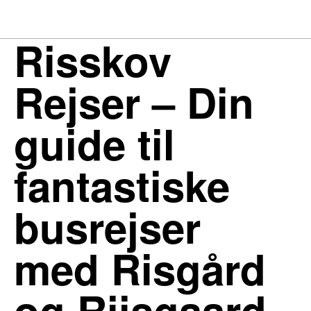
Risskov
Rejser – Din
guide til
fantastiske
busrejser
med Risgård
og Riisgaard