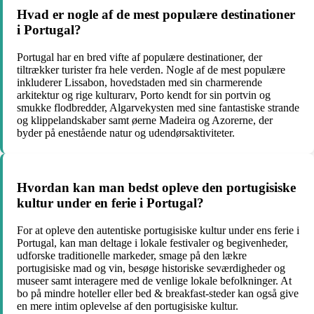
Hvad er nogle af de mest populære destinationer
i Portugal?
Portugal har en bred vifte af populære destinationer, der
tiltrækker turister fra hele verden. Nogle af de mest populære
inkluderer Lissabon, hovedstaden med sin charmerende
arkitektur og rige kulturarv, Porto kendt for sin portvin og
smukke flodbredder, Algarvekysten med sine fantastiske strande
og klippelandskaber samt øerne Madeira og Azorerne, der
byder på enestående natur og udendørsaktiviteter.
Hvordan kan man bedst opleve den portugisiske
kultur under en ferie i Portugal?
For at opleve den autentiske portugisiske kultur under ens ferie i
Portugal, kan man deltage i lokale festivaler og begivenheder,
udforske traditionelle markeder, smage på den lækre
portugisiske mad og vin, besøge historiske seværdigheder og
museer samt interagere med de venlige lokale befolkninger. At
bo på mindre hoteller eller bed & breakfast-steder kan også give
en mere intim oplevelse af den portugisiske kultur.