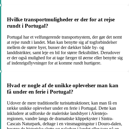
Hvilke transportmuligheder er der for at rejse
rundt i Portugal?
Portugal har et velfungerende transportsystem, der gør det nemt
at rejse rundt i landet. Man kan benytte sig af togforbindelser
mellem de større byer, busser der dækker både by- og
landdistrikter, samt leje en bil for større fleksibilitet. Derudover
er der også mulighed for at tage færger til øerne eller benytte sig
af indenrigsflyvninger for at komme rundt hurtigere.
Hvad er nogle af de unikke oplevelser man kan
få under en ferie i Portugal?
Udover de mere traditionelle turistattraktioner, kan man få en
række unikke oplevelser under en ferie i Portugal. Dette kan
inkludere at udforske de maleriske landsbyer i Alentejo-
regionen, vandre langs de dramatiske klippekyster i Sintra-
Cascais Naturpark, deltage i en vinsmagningstur i Douro-dalen,
besøge de historiske slotte og paladser i landet eller tage på en