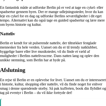
En fantastisk måde at udforske Berlin på er ved at tage en cykel- eller
spadsertur gennem byen. Der er mange udlejningssteder, hvor du kan
leje en cykel for en dag og udforske Berlins seværdigheder i dit eget
tempo. Alternativt kan du også tage en guided spadsertur og lære mere
om byens historie og kultur.
Natteliv
Berlin er kendt for sit pulserende natteliv, der tiltrækker festglade
mennesker fra hele verden. Uanset om du er til trendy natklubber,
hyggelige barer eller live musiksteder, vil du finde et væld af
muligheder i Berlins nattelivsscene. Dans natten lang og oplev den
unikke stemning, som Berlin har at byde på.
Afslutning
En rejse til Berlin er en oplevelse for livet. Uanset om du er interesseret
i historie, kultur, shopping eller natteliv, vil du finde noget for enhver
smag i denne spændende storby. Så pak kufferten, book din flybillet og
tag på eventyr i Berlin – du vil ikke fortryde det!