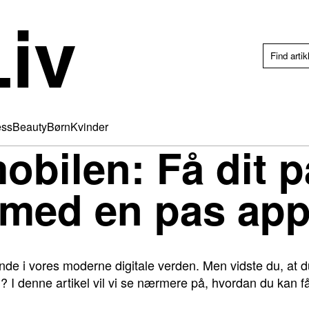
iv
ess
Beauty
Børn
Kvinder
obilen: Få dit 
 med en pas ap
nde i vores moderne digitale verden. Men vidste du, at 
? I denne artikel vil vi se nærmere på, hvordan du kan f