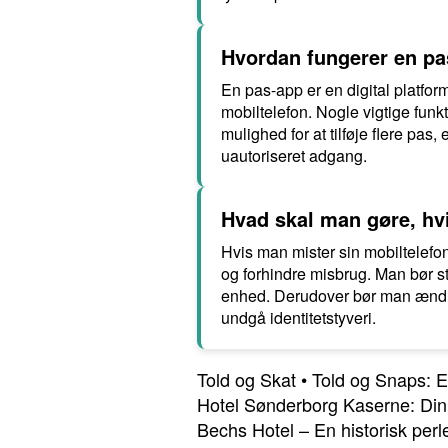
Hvordan fungerer en p
En pas-app er en digital platfor
mobiltelefon. Nogle vigtige fun
mulighed for at tilføje flere pa
uautoriseret adgang.
Hvad skal man gøre, hvi
Hvis man mister sin mobiltelefon 
og forhindre misbrug. Man bør st
enhed. Derudover bør man ændre 
undgå identitetstyveri.
Told og Skat
•
Told og Snaps: E
Hotel Sønderborg Kaserne: Din g
Bechs Hotel – En historisk perl