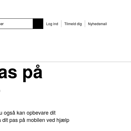
Log ind
Tilmeld dig
Nyhedsmail
pas på
p
du også kan opbevare dit
å dit pas på mobilen ved hjælp