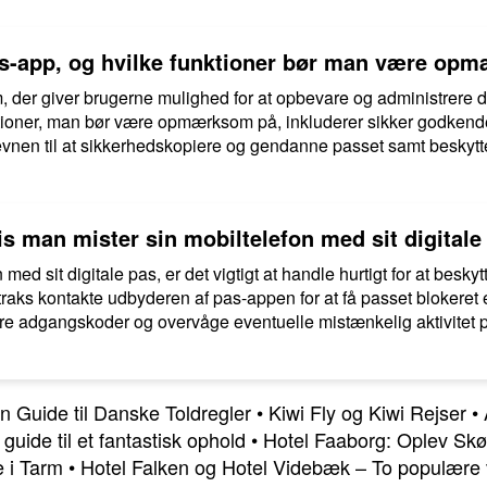
as-app, og hvilke funktioner bør man være op
m, der giver brugerne mulighed for at opbevare og administrere 
ktioner, man bør være opmærksom på, inkluderer sikker godkendel
s, evnen til at sikkerhedskopiere og gendanne passet samt beskyt
s man mister sin mobiltelefon med sit digitale
med sit digitale pas, er det vigtigt at handle hurtigt for at besk
raks kontakte udbyderen af pas-appen for at få passet blokeret el
adgangskoder og overvåge eventuelle mistænkelig aktivitet på e
n Guide til Danske Toldregler
•
Kiwi Fly og Kiwi Rejser
•
uide til et fantastisk ophold
•
Hotel Faaborg: Oplev Sk
e i Tarm
•
Hotel Falken og Hotel Videbæk – To populære va