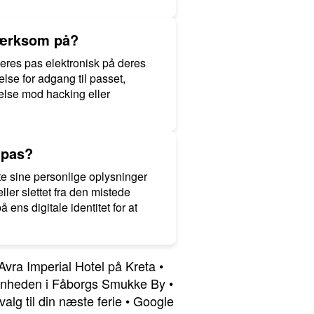
mærksom på?
deres pas elektronisk på deres
se for adgang til passet,
telse mod hacking eller
 pas?
ytte sine personlige oplysninger
ler slettet fra den mistede
ns digitale identitet for at
Avra Imperial Hotel på Kreta
•
ønheden i Fåborgs Smukke By
•
lg til din næste ferie
•
Google