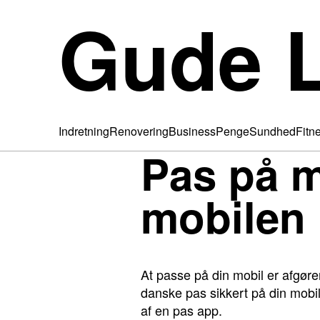
Gude L
Indretning
Renovering
Business
Penge
Sundhed
Fitn
Pas på m
mobilen
At passe på din mobil er afgøre
danske pas sikkert på din mobil
af en pas app.