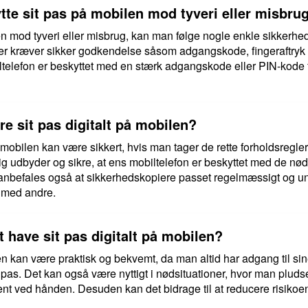
te sit pas på mobilen mod tyveri eller misbru
en mod tyveri eller misbrug, kan man følge nogle enkle sikkerhe
der kræver sikker godkendelse såsom adgangskode, fingeraftryk 
biltelefon er beskyttet med en stærk adgangskode eller PIN-kode f
re sit pas digitalt på mobilen?
 mobilen kan være sikkert, hvis man tager de rette forholdsregler.
dig udbyder og sikre, at ens mobiltelefon er beskyttet med de n
 anbefales også at sikkerhedskopiere passet regelmæssigt og u
 med andre.
t have sit pas digitalt på mobilen?
len kan være praktisk og bekvemt, da man altid har adgang til s
pas. Det kan også være nyttigt i nødsituationer, hvor man pludseli
t ved hånden. Desuden kan det bidrage til at reducere risikoen 