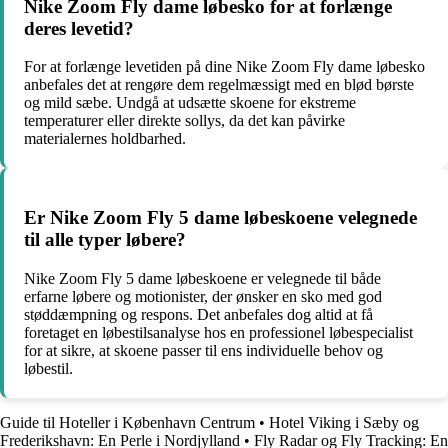
Nike Zoom Fly dame løbesko for at forlænge
deres levetid?
For at forlænge levetiden på dine Nike Zoom Fly dame løbesko
anbefales det at rengøre dem regelmæssigt med en blød børste
og mild sæbe. Undgå at udsætte skoene for ekstreme
temperaturer eller direkte sollys, da det kan påvirke
materialernes holdbarhed.
Er Nike Zoom Fly 5 dame løbeskoene velegnede
til alle typer løbere?
Nike Zoom Fly 5 dame løbeskoene er velegnede til både
erfarne løbere og motionister, der ønsker en sko med god
støddæmpning og respons. Det anbefales dog altid at få
foretaget en løbestilsanalyse hos en professionel løbespecialist
for at sikre, at skoene passer til ens individuelle behov og
løbestil.
Guide til Hoteller i København Centrum
•
Hotel Viking i Sæby og
Frederikshavn: En Perle i Nordjylland
•
Fly Radar og Fly Tracking: En