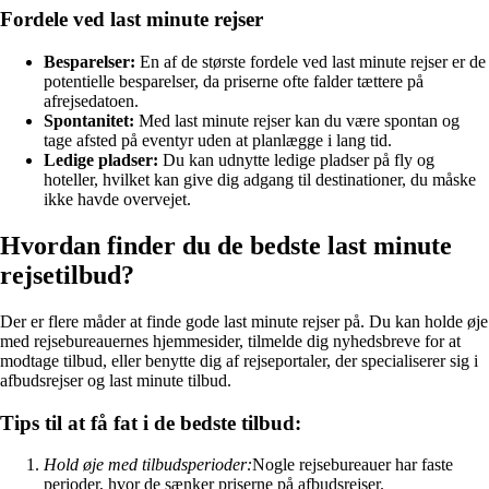
Fordele ved last minute rejser
Besparelser:
En af de største fordele ved last minute rejser er de
potentielle besparelser, da priserne ofte falder tættere på
afrejsedatoen.
Spontanitet:
Med last minute rejser kan du være spontan og
tage afsted på eventyr uden at planlægge i lang tid.
Ledige pladser:
Du kan udnytte ledige pladser på fly og
hoteller, hvilket kan give dig adgang til destinationer, du måske
ikke havde overvejet.
Hvordan finder du de bedste last minute
rejsetilbud?
Der er flere måder at finde gode last minute rejser på. Du kan holde øje
med rejsebureauernes hjemmesider, tilmelde dig nyhedsbreve for at
modtage tilbud, eller benytte dig af rejseportaler, der specialiserer sig i
afbudsrejser og last minute tilbud.
Tips til at få fat i de bedste tilbud:
Hold øje med tilbudsperioder:
Nogle rejsebureauer har faste
perioder, hvor de sænker priserne på afbudsrejser.