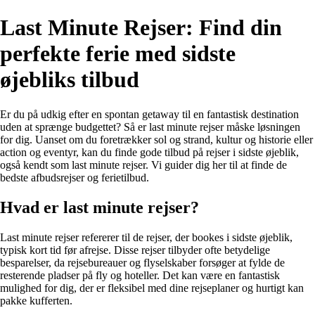
Last Minute Rejser: Find din
perfekte ferie med sidste
øjebliks tilbud
Er du på udkig efter en spontan getaway til en fantastisk destination
uden at sprænge budgettet? Så er last minute rejser måske løsningen
for dig. Uanset om du foretrækker sol og strand, kultur og historie eller
action og eventyr, kan du finde gode tilbud på rejser i sidste øjeblik,
også kendt som last minute rejser. Vi guider dig her til at finde de
bedste afbudsrejser og ferietilbud.
Hvad er last minute rejser?
Last minute rejser refererer til de rejser, der bookes i sidste øjeblik,
typisk kort tid før afrejse. Disse rejser tilbyder ofte betydelige
besparelser, da rejsebureauer og flyselskaber forsøger at fylde de
resterende pladser på fly og hoteller. Det kan være en fantastisk
mulighed for dig, der er fleksibel med dine rejseplaner og hurtigt kan
pakke kufferten.