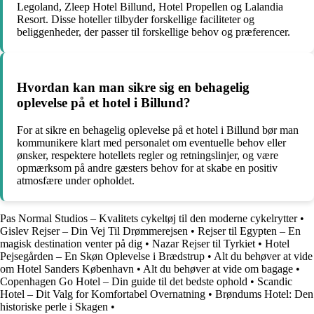
Legoland, Zleep Hotel Billund, Hotel Propellen og Lalandia
Resort. Disse hoteller tilbyder forskellige faciliteter og
beliggenheder, der passer til forskellige behov og præferencer.
Hvordan kan man sikre sig en behagelig
oplevelse på et hotel i Billund?
For at sikre en behagelig oplevelse på et hotel i Billund bør man
kommunikere klart med personalet om eventuelle behov eller
ønsker, respektere hotellets regler og retningslinjer, og være
opmærksom på andre gæsters behov for at skabe en positiv
atmosfære under opholdet.
Pas Normal Studios – Kvalitets cykeltøj til den moderne cykelrytter
•
Gislev Rejser – Din Vej Til Drømmerejsen
•
Rejser til Egypten – En
magisk destination venter på dig
•
Nazar Rejser til Tyrkiet
•
Hotel
Pejsegården – En Skøn Oplevelse i Brædstrup
•
Alt du behøver at vide
om Hotel Sanders København
•
Alt du behøver at vide om bagage
•
Copenhagen Go Hotel – Din guide til det bedste ophold
•
Scandic
Hotel – Dit Valg for Komfortabel Overnatning
•
Brøndums Hotel: Den
historiske perle i Skagen
•