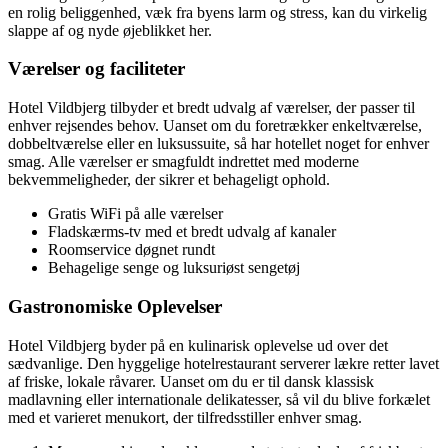
en rolig beliggenhed, væk fra byens larm og stress, kan du virkelig
slappe af og nyde øjeblikket her.
Værelser og faciliteter
Hotel Vildbjerg tilbyder et bredt udvalg af værelser, der passer til
enhver rejsendes behov. Uanset om du foretrækker enkeltværelse,
dobbeltværelse eller en luksussuite, så har hotellet noget for enhver
smag. Alle værelser er smagfuldt indrettet med moderne
bekvemmeligheder, der sikrer et behageligt ophold.
Gratis WiFi på alle værelser
Fladskærms-tv med et bredt udvalg af kanaler
Roomservice døgnet rundt
Behagelige senge og luksuriøst sengetøj
Gastronomiske Oplevelser
Hotel Vildbjerg byder på en kulinarisk oplevelse ud over det
sædvanlige. Den hyggelige hotelrestaurant serverer lækre retter lavet
af friske, lokale råvarer. Uanset om du er til dansk klassisk
madlavning eller internationale delikatesser, så vil du blive forkælet
med et varieret menukort, der tilfredsstiller enhver smag.