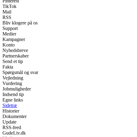
Pinterest
TikTok
Mail
RSS
Bliv klogere på os
Support
Medier
Kampagner
Konto
Nyhedsbreve
Partnerskaber
Send et tip
Fakta
Spørgsmål og svar
Vejledning
Vurdering
Jobmuligheder
Indsend tip
Egne links
Sidetræ
Historier
Dokumenter
Update
RSS-feed
GudeLiv.dk