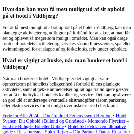
Hvordan kan man få mest muligt ud af sit ophold
på et hotel i Vildbjerg?
For at få mest muligt ud af sit ophold på et hotel i Vildbjerg kan man
planlægge aktiviteter og udflugter på forhånd for at sikre, at man får
set og oplevet så meget som muligt i området. Man kan også drage
fordel af hotellets faciliteter og services såsom fitnesscenter, spa eller
swimmingpool for at slappe af og forkæle sig selv under opholdet.
Hvad er vigtigt at huske, når man booker et hotel i
Vildbjerg?
Når man booker et hotel i Vildbjerg er det vigtigt at være
opmærksom på hotellets beliggenhed i forhold til ens planlagte
aktiviteter, samt at tjekke anmeldelser og ratings fra tidligere gæster
for at få et indtryk af hotellets kvalitet og service. Det kan også være
en god idé at undersøge eventuelle ekstraudgifter såsom parkering
eller ekstra services for at undgå overraskelser ved check-out.
Ferie for Alle 2024 – Din Guide til Feriemessen i Herning
•
Hotel
Svanen: Dit Ophold i Billund og Grindsted
•
Momondo Flyrejser –
Find de Billigste Billetter Online
•
Hotel Skt Petri: Den ultimative
guide
•
Rejsebureauet Spies Rejser – Din Partner i Dansk Rejseliv
•