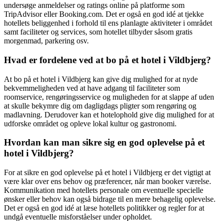
undersøge anmeldelser og ratings online på platforme som
TripAdvisor eller Booking.com. Det er også en god idé at tjekke
hotellets beliggenhed i forhold til ens planlagte aktiviteter i området
samt faciliteter og services, som hotellet tilbyder såsom gratis
morgenmad, parkering osv.
Hvad er fordelene ved at bo på et hotel i Vildbjerg?
At bo på et hotel i Vildbjerg kan give dig mulighed for at nyde
bekvemmeligheden ved at have adgang til faciliteter som
roomservice, rengøringsservice og muligheden for at slappe af uden
at skulle bekymre dig om dagligdags pligter som rengøring og
madlavning. Derudover kan et hotelophold give dig mulighed for at
udforske området og opleve lokal kultur og gastronomi.
Hvordan kan man sikre sig en god oplevelse på et
hotel i Vildbjerg?
For at sikre en god oplevelse på et hotel i Vildbjerg er det vigtigt at
være klar over ens behov og præferencer, når man booker værelse.
Kommunikation med hotellets personale om eventuelle specielle
ønsker eller behov kan også bidrage til en mere behagelig oplevelse.
Det er også en god idé at læse hotellets politikker og regler for at
undgå eventuelle misforståelser under opholdet.