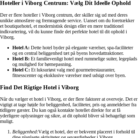
Hoteller i Viborg Centrum: Vælg Dit Ideelle Ophold
Der er flere hoteller i Viborg centrum, der skiller sig ud med deres
unikke atmosfære og fremragende service. Uanset om du foretrækker
et boutiquehotel, et modernistisk design eller en mere traditionel
indkvartering, vil du kunne finde det perfekte hotel til dit ophold i
Viborg.
Hotel A:
Dette hotel byder på elegante værelser, spa-faciliteter
og en central beliggenhed tæt på byens hovedattraktioner.
Hotel B:
Et familievenligt hotel med rummelige suiter, legeplads
og mulighed for børnepasning.
Hotel C:
Et luksuriøst valg med gourmetrestauranter,
fitnesscenter og eksklusive værelser med udsigt over byen.
Find Det Rigtige Hotel i Viborg
Når du vælger et hotel i Viborg, er der flere faktorer at overveje. Det er
vigtigt at tage højde for beliggenhed, faciliteter, pris og anmeldelser fra
tidligere gæster. Du kan også kontakte hotellet direkte for at få
yderligere oplysninger og sikre, at dit ophold bliver så behageligt som
muligt.
Beliggenhed:
Vælg et hotel, der er bekvemt placeret i forhold til
dine planlagte aktiviteter og seværdigheder i Viborg.