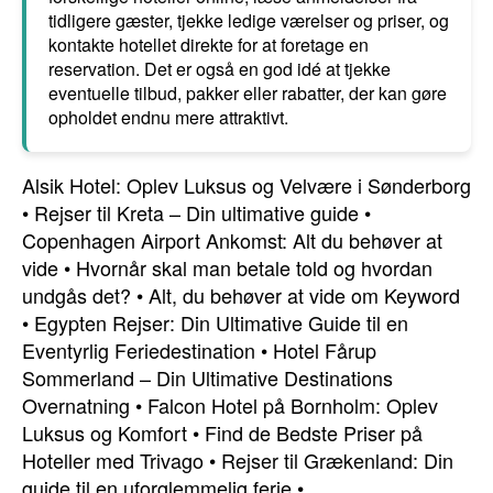
tidligere gæster, tjekke ledige værelser og priser, og
kontakte hotellet direkte for at foretage en
reservation. Det er også en god idé at tjekke
eventuelle tilbud, pakker eller rabatter, der kan gøre
opholdet endnu mere attraktivt.
Alsik Hotel: Oplev Luksus og Velvære i Sønderborg
•
Rejser til Kreta – Din ultimative guide
•
Copenhagen Airport Ankomst: Alt du behøver at
vide
•
Hvornår skal man betale told og hvordan
undgås det?
•
Alt, du behøver at vide om Keyword
•
Egypten Rejser: Din Ultimative Guide til en
Eventyrlig Feriedestination
•
Hotel Fårup
Sommerland – Din Ultimative Destinations
Overnatning
•
Falcon Hotel på Bornholm: Oplev
Luksus og Komfort
•
Find de Bedste Priser på
Hoteller med Trivago
•
Rejser til Grækenland: Din
guide til en uforglemmelig ferie
•