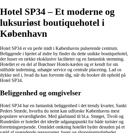
Hotel SP34 – Et moderne og
luksuriøst boutiquehotel i
København
Hotel SP34 er en perle midt i Københavns pulserende centrum.
Beliggende i hjertet af indre by finder du dette unikke boutiquehotel,
der huser en række eksklusive faciliteter og en fantastisk stemning.
Hotellet er en del af Brøchner Hotels-kæden og er kendt for sin
stilfulde indretning, udsøgte service og centrale placering. Lad os
dykke ned i, hvad du kan forvente dig, når du booker dit ophold på
Hotel SP34.
Beliggenhed og omgivelser
Hotel SP34 har en fantastisk beliggenhed i det trendy kvarter, Sankt
Peders Stræde, hvorfra du nemt kan udforske Københavns mest
populære seværdigheder. Med gåafstand til bl.a. Strøget, Tivoli og
Rundetårn er hotellet det ideelle udgangspunkt for både turister og
forretningsrejsende. Området omkring hotellet byder desuden på et
væld af spændende restauranter, barer og shoppingmuligheder.