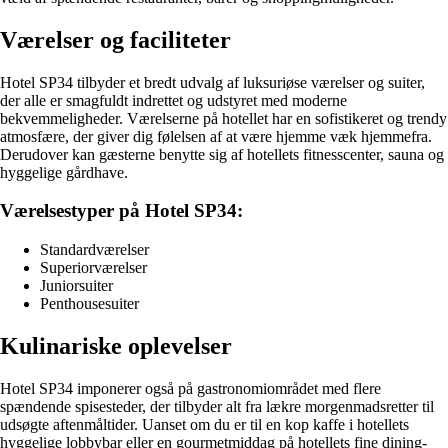
Værelser og faciliteter
Hotel SP34 tilbyder et bredt udvalg af luksuriøse værelser og suiter,
der alle er smagfuldt indrettet og udstyret med moderne
bekvemmeligheder. Værelserne på hotellet har en sofistikeret og trendy
atmosfære, der giver dig følelsen af at være hjemme væk hjemmefra.
Derudover kan gæsterne benytte sig af hotellets fitnesscenter, sauna og
hyggelige gårdhave.
Værelsestyper på Hotel SP34:
Standardværelser
Superiorværelser
Juniorsuiter
Penthousesuiter
Kulinariske oplevelser
Hotel SP34 imponerer også på gastronomiområdet med flere
spændende spisesteder, der tilbyder alt fra lækre morgenmadsretter til
udsøgte aftenmåltider. Uanset om du er til en kop kaffe i hotellets
hyggelige lobbybar eller en gourmetmiddag på hotellets fine dining-