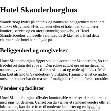
Hotel Skanderborghus
Skanderborg byder på en unik og naturskøn beliggenhed midt i det
smukke Østjylland. Hvis du leder efter et hotel, der kombinerer
komfort, service og en uforglemmelig oplevelse, er Hotel
Skanderborghus dit ideelle valg. Lad os dykke ned i, hvad dette
charmerende hotel har at byde på.
Beliggenhed og omgivelser
Hotel Skanderborghus ligger smukt placeret nær Skanderborg Sø i en
fredelig og grøn del af byen. Den rolige atmosfære og nærheden til
naturen giver dig mulighed for at slappe af og nyde øjeblikket. Med
kun kort afstand til Skanderborg Slotskirke, Himmelbjerget og andre
turistattraktioner har du masser af muligheder for at udforske området.
Værelser og faciliteter
Hotel Skanderborghus tilbyder komfortable værelser, der er indrettet
med sans for detaljen. Uanset om du vælger et standardværelse eller en
luksussuite, kan du se frem til moderne faciliteter og en hyggelig