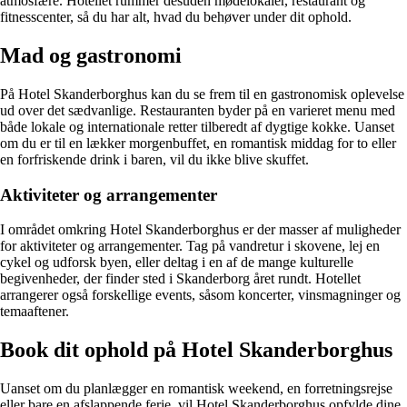
atmosfære. Hotellet rummer desuden mødelokaler, restaurant og
fitnesscenter, så du har alt, hvad du behøver under dit ophold.
Mad og gastronomi
På Hotel Skanderborghus kan du se frem til en gastronomisk oplevelse
ud over det sædvanlige. Restauranten byder på en varieret menu med
både lokale og internationale retter tilberedt af dygtige kokke. Uanset
om du er til en lækker morgenbuffet, en romantisk middag for to eller
en forfriskende drink i baren, vil du ikke blive skuffet.
Aktiviteter og arrangementer
I området omkring Hotel Skanderborghus er der masser af muligheder
for aktiviteter og arrangementer. Tag på vandretur i skovene, lej en
cykel og udforsk byen, eller deltag i en af de mange kulturelle
begivenheder, der finder sted i Skanderborg året rundt. Hotellet
arrangerer også forskellige events, såsom koncerter, vinsmagninger og
temaaftener.
Book dit ophold på Hotel Skanderborghus
Uanset om du planlægger en romantisk weekend, en forretningsrejse
eller bare en afslappende ferie, vil Hotel Skanderborghus opfylde dine