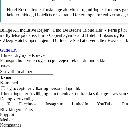
Hotel Rose tilbyder forskellige aktiviteter og udflugter for deres g
lækker middag i hotellets restaurant. Der er noget for enhver smag o
Billige All Inclusive Rejser – Find De Bedste Tilbud Her!
•
Ferie på M
indflydelse på dansk film
•
Copenhagen Island Hotel – Luksus og Kom
•
Zleep Hotel Copenhagen – Dit Ideelle Sted at Overnatte i Hovedstad
Gude Liv
Tilmeld dig nyhedsbrevet
Få inspiration, viden og små genveje direkte i din indbakke.
Skriv din mail her
Kom med
Jeg accepterer vilkår og persondatapolitik.
Tilmeldingen er frivillig og kan til enhver tid trækkes tilbage. Læs vores
Del og vær venlig
X
Facebook
Instagram
LinkedIn
YouTube
Pin
Bliv klogere på os
Support
Medier
Kampagner