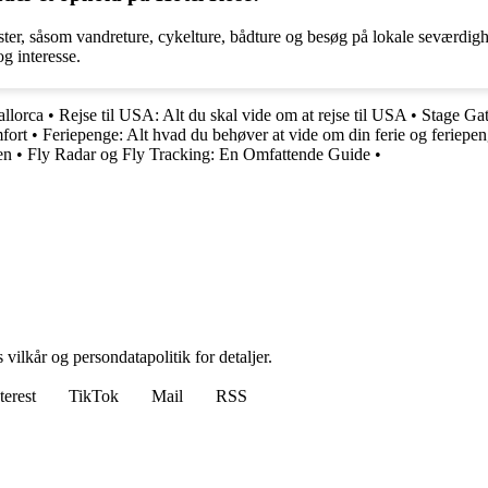
æster, såsom vandreture, cykelture, bådture og besøg på lokale seværdig
g interesse.
allorca
•
Rejse til USA: Alt du skal vide om at rejse til USA
•
Stage Gat
fort
•
Feriepenge: Alt hvad du behøver at vide om din ferie og feriepe
en
•
Fly Radar og Fly Tracking: En Omfattende Guide
•
 vilkår og persondatapolitik for detaljer.
terest
TikTok
Mail
RSS