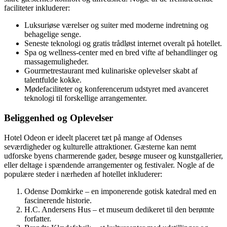
faciliteter inkluderer:
Luksuriøse værelser og suiter med moderne indretning og
behagelige senge.
Seneste teknologi og gratis trådløst internet overalt på hotellet.
Spa og wellness-center med en bred vifte af behandlinger og
massagemuligheder.
Gourmetrestaurant med kulinariske oplevelser skabt af
talentfulde kokke.
Mødefaciliteter og konferencerum udstyret med avanceret
teknologi til forskellige arrangementer.
Beliggenhed og Oplevelser
Hotel Odeon er ideelt placeret tæt på mange af Odenses
seværdigheder og kulturelle attraktioner. Gæsterne kan nemt
udforske byens charmerende gader, besøge museer og kunstgallerier,
eller deltage i spændende arrangementer og festivaler. Nogle af de
populære steder i nærheden af hotellet inkluderer:
Odense Domkirke – en imponerende gotisk katedral med en
fascinerende historie.
H.C. Andersens Hus – et museum dedikeret til den berømte
forfatter.