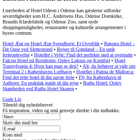
I nærheden af Hotel Odeon i Odense kan gæsterne udforske
seværdigheder som H.C. Andersens Hus, Odense Domkirke,
Brandts Klædefabrik og Odense Zoo, samt nyde
shoppingmuligheder, restauranter og kulturelle arrangementer i
byens centrum.
Hotel Ærø og Hotel Ærø Svendborg: Et Overblik
•
Rønnes Hotel –
Dit Oase ved Slettestrand
•
Rejser til Grønland – En unik
ferieoplevelse
•
Hoteller i Vejle: Find det perfekte sted at overnatte
•
Falcon Hotel på Bornholm: Oplev Luksus og Komfort
•
Hotel
Transylvania 4: Hvor kan man se den?
•
Alt, du behøver at vide om
Terminal 2 i Københavns Lufthavn
•
Hoteller i Palma de Mallorca:
Find det rette hotel til din næste ferie
•
Fly fra København til
Aalborg: En praktisk guide til din rejse
•
Ruths Hotel: Oplev
Skønheden ved Ruths Hotel Skagen
•
Gude Liv
Tilmeld dig nyhedsbrevet
Få inspiration, viden og små genveje direkte i din indbakke.
Skriv din mail her
Kom med