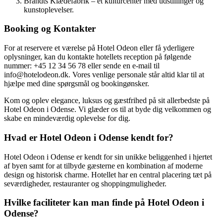
Brandts Klædefabrik – et kulturcenter med udstillinger og
kunstoplevelser.
Booking og Kontakter
For at reservere et værelse på Hotel Odeon eller få yderligere
oplysninger, kan du kontakte hotellets reception på følgende
nummer: +45 12 34 56 78 eller sende en e-mail til
info@hotelodeon.dk. Vores venlige personale står altid klar til at
hjælpe med dine spørgsmål og bookingønsker.
Kom og oplev elegance, luksus og gæstfrihed på sit allerbedste på
Hotel Odeon i Odense. Vi glæder os til at byde dig velkommen og
skabe en mindeværdig oplevelse for dig.
Hvad er Hotel Odeon i Odense kendt for?
Hotel Odeon i Odense er kendt for sin unikke beliggenhed i hjertet
af byen samt for at tilbyde gæsterne en kombination af moderne
design og historisk charme. Hotellet har en central placering tæt på
seværdigheder, restauranter og shoppingmuligheder.
Hvilke faciliteter kan man finde på Hotel Odeon i
Odense?