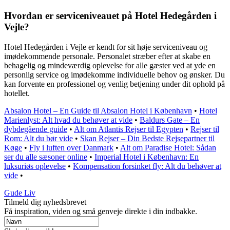
Hvordan er serviceniveauet på Hotel Hedegården i
Vejle?
Hotel Hedegården i Vejle er kendt for sit høje serviceniveau og
imødekommende personale. Personalet stræber efter at skabe en
behagelig og mindeværdig oplevelse for alle gæster ved at yde en
personlig service og imødekomme individuelle behov og ønsker. Du
kan forvente en professionel og venlig betjening under dit ophold på
hotellet.
Absalon Hotel – En Guide til Absalon Hotel i København
•
Hotel
Marienlyst: Alt hvad du behøver at vide
•
Baldurs Gate – En
dybdegående guide
•
Alt om Atlantis Rejser til Egypten
•
Rejser til
Rom: Alt du bør vide
•
Skan Rejser – Din Bedste Rejsepartner til
Køge
•
Fly i luften over Danmark
•
Alt om Paradise Hotel: Sådan
ser du alle sæsoner online
•
Imperial Hotel i København: En
luksuriøs oplevelse
•
Kompensation forsinket fly: Alt du behøver at
vide
•
Gude Liv
Tilmeld dig nyhedsbrevet
Få inspiration, viden og små genveje direkte i din indbakke.