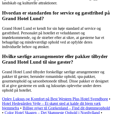
landskab og kulturelle attraktioner.
Hvordan er standarden for service og gæstfrihed på
Grand Hotel Lund?
Grand Hotel Lund er kendt for sin høje standard af service og
gæstfrihed. Personalet på hotellet er veluddannet og
imødekommende, og de stræber efter at sikre, at gæsterne har et
behageligt og mindeværdigt ophold ved at opfylde deres
individuelle behov og ønsker.
Hvilke særlige arrangementer eller pakker tilbyder
Grand Hotel Lund til sine gæster?
Grand Hotel Lund tilbyder forskellige særlige arrangementer og
pakker til gæster, herunder romantiske ophold, spa-pakker,
gourmetophold og sæsonbetonede tilbud. Disse pakker er designet
til at give gæsterne en unik og luksuriøs oplevelse under deres
ophold på hotellet.
Oplev Luksus og Komfort på Best Western Plus Hotel Svendborg
•
Hotel Hedegården Vejle – Et skønt sted at kalde dit hjem væk
hjemmefra
•
Billige rejser til Grækenland – Find dit drømmeophold
•
Color Hotel Skagen – Det Skønneste Ophold i Nordjylland
•