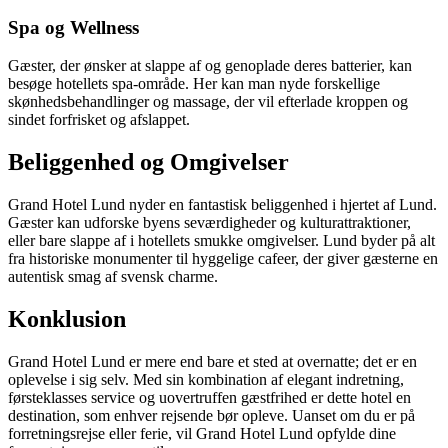
Spa og Wellness
Gæster, der ønsker at slappe af og genoplade deres batterier, kan
besøge hotellets spa-område. Her kan man nyde forskellige
skønhedsbehandlinger og massage, der vil efterlade kroppen og
sindet forfrisket og afslappet.
Beliggenhed og Omgivelser
Grand Hotel Lund nyder en fantastisk beliggenhed i hjertet af Lund.
Gæster kan udforske byens seværdigheder og kulturattraktioner,
eller bare slappe af i hotellets smukke omgivelser. Lund byder på alt
fra historiske monumenter til hyggelige cafeer, der giver gæsterne en
autentisk smag af svensk charme.
Konklusion
Grand Hotel Lund er mere end bare et sted at overnatte; det er en
oplevelse i sig selv. Med sin kombination af elegant indretning,
førsteklasses service og uovertruffen gæstfrihed er dette hotel en
destination, som enhver rejsende bør opleve. Uanset om du er på
forretningsrejse eller ferie, vil Grand Hotel Lund opfylde dine