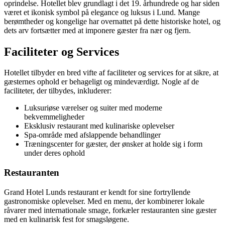
oprindelse. Hotellet blev grundlagt i det 19. århundrede og har siden
været et ikonisk symbol på elegance og luksus i Lund. Mange
berømtheder og kongelige har overnattet på dette historiske hotel, og
dets arv fortsætter med at imponere gæster fra nær og fjern.
Faciliteter og Services
Hotellet tilbyder en bred vifte af faciliteter og services for at sikre, at
gæsternes ophold er behageligt og mindeværdigt. Nogle af de
faciliteter, der tilbydes, inkluderer:
Luksuriøse værelser og suiter med moderne
bekvemmeligheder
Eksklusiv restaurant med kulinariske oplevelser
Spa-område med afslappende behandlinger
Træningscenter for gæster, der ønsker at holde sig i form
under deres ophold
Restauranten
Grand Hotel Lunds restaurant er kendt for sine fortryllende
gastronomiske oplevelser. Med en menu, der kombinerer lokale
råvarer med internationale smage, forkæler restauranten sine gæster
med en kulinarisk fest for smagsløgene.