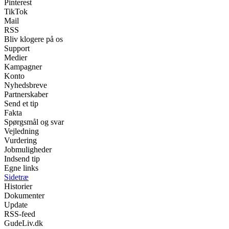
Pinterest
TikTok
Mail
RSS
Bliv klogere på os
Support
Medier
Kampagner
Konto
Nyhedsbreve
Partnerskaber
Send et tip
Fakta
Spørgsmål og svar
Vejledning
Vurdering
Jobmuligheder
Indsend tip
Egne links
Sidetræ
Historier
Dokumenter
Update
RSS-feed
GudeLiv.dk