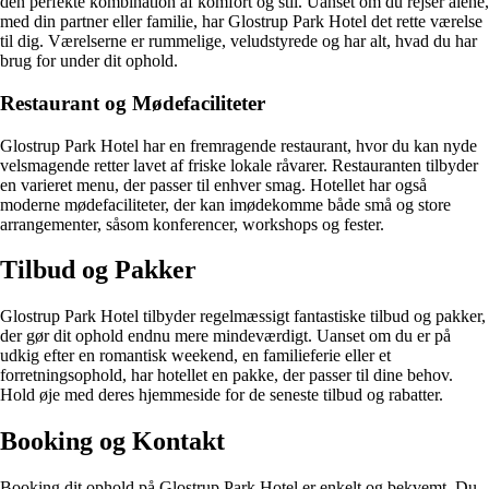
den perfekte kombination af komfort og stil. Uanset om du rejser alene,
med din partner eller familie, har Glostrup Park Hotel det rette værelse
til dig. Værelserne er rummelige, veludstyrede og har alt, hvad du har
brug for under dit ophold.
Restaurant og Mødefaciliteter
Glostrup Park Hotel har en fremragende restaurant, hvor du kan nyde
velsmagende retter lavet af friske lokale råvarer. Restauranten tilbyder
en varieret menu, der passer til enhver smag. Hotellet har også
moderne mødefaciliteter, der kan imødekomme både små og store
arrangementer, såsom konferencer, workshops og fester.
Tilbud og Pakker
Glostrup Park Hotel tilbyder regelmæssigt fantastiske tilbud og pakker,
der gør dit ophold endnu mere mindeværdigt. Uanset om du er på
udkig efter en romantisk weekend, en familieferie eller et
forretningsophold, har hotellet en pakke, der passer til dine behov.
Hold øje med deres hjemmeside for de seneste tilbud og rabatter.
Booking og Kontakt
Booking dit ophold på Glostrup Park Hotel er enkelt og bekvemt. Du