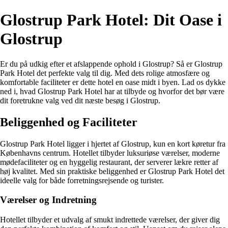
Glostrup Park Hotel: Dit Oase i
Glostrup
Er du på udkig efter et afslappende ophold i Glostrup? Så er Glostrup
Park Hotel det perfekte valg til dig. Med dets rolige atmosfære og
komfortable faciliteter er dette hotel en oase midt i byen. Lad os dykke
ned i, hvad Glostrup Park Hotel har at tilbyde og hvorfor det bør være
dit foretrukne valg ved dit næste besøg i Glostrup.
Beliggenhed og Faciliteter
Glostrup Park Hotel ligger i hjertet af Glostrup, kun en kort køretur fra
Københavns centrum. Hotellet tilbyder luksuriøse værelser, moderne
mødefaciliteter og en hyggelig restaurant, der serverer lækre retter af
høj kvalitet. Med sin praktiske beliggenhed er Glostrup Park Hotel det
ideelle valg for både forretningsrejsende og turister.
Værelser og Indretning
Hotellet tilbyder et udvalg af smukt indrettede værelser, der giver dig