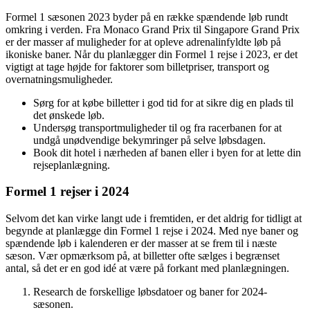
Formel 1 sæsonen 2023 byder på en række spændende løb rundt
omkring i verden. Fra Monaco Grand Prix til Singapore Grand Prix
er der masser af muligheder for at opleve adrenalinfyldte løb på
ikoniske baner. Når du planlægger din Formel 1 rejse i 2023, er det
vigtigt at tage højde for faktorer som billetpriser, transport og
overnatningsmuligheder.
Sørg for at købe billetter i god tid for at sikre dig en plads til
det ønskede løb.
Undersøg transportmuligheder til og fra racerbanen for at
undgå unødvendige bekymringer på selve løbsdagen.
Book dit hotel i nærheden af banen eller i byen for at lette din
rejseplanlægning.
Formel 1 rejser i 2024
Selvom det kan virke langt ude i fremtiden, er det aldrig for tidligt at
begynde at planlægge din Formel 1 rejse i 2024. Med nye baner og
spændende løb i kalenderen er der masser at se frem til i næste
sæson. Vær opmærksom på, at billetter ofte sælges i begrænset
antal, så det er en god idé at være på forkant med planlægningen.
Research de forskellige løbsdatoer og baner for 2024-
sæsonen.