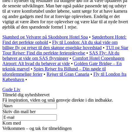
med i nyheder og resultater fra tidligere løb for at være opdateret på
de seneste udviklinger. Man bør også pakke passende tøj og udstyr
til at være komfortabel under løbene, samt sørge for at have kamera
og andre gadgets med for at forevige oplevelsen. Endelig er det
vigtigt at være åben for nye oplevelser og være klar til at nyde hvert
øjeblik af den spændende formel 1 rejse.
Skønhed og Velvære på Skodsborg Hotel Spa
•
Sønderborg Hotel:
Find det perfekte ophold
•
Fly til London: Alt du skal vide om
billige fly og rejser til den skønne engelske hovedstad
•
TUI og Star
Tour Rejser: Find din perfekte ferieoplevelse
•
SAS Fly: Alt du
behøver at vide om SAS flyvninger
•
Comfort Hotel Copenhagen
Airport: Alt hvad du behøver at vide
•
Golden Gate Bridge – En
teknisk marvel
•
Spies Rejser fra Billund – Din nøgle til
uforglemmelige ferier
•
Rejser til Gran Canaria
•
Fly til London fra
København
•
Gude Liv
Tilmeld dig nyhedsbrevet
Få inspiration, viden og små genveje direkte i din indbakke.
Skriv din mail her
Kom med
Velkommen – og tak for tilmeldingen