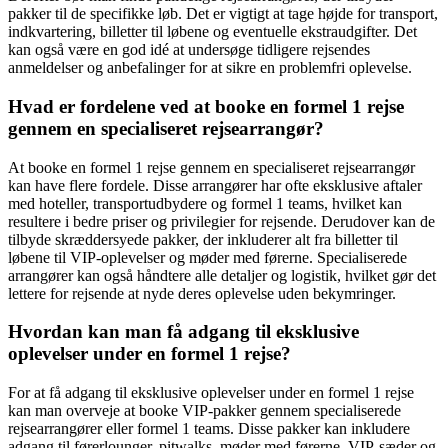
pakker til de specifikke løb. Det er vigtigt at tage højde for transport,
indkvartering, billetter til løbene og eventuelle ekstraudgifter. Det
kan også være en god idé at undersøge tidligere rejsendes
anmeldelser og anbefalinger for at sikre en problemfri oplevelse.
Hvad er fordelene ved at booke en formel 1 rejse
gennem en specialiseret rejsearrangør?
At booke en formel 1 rejse gennem en specialiseret rejsearrangør
kan have flere fordele. Disse arrangører har ofte eksklusive aftaler
med hoteller, transportudbydere og formel 1 teams, hvilket kan
resultere i bedre priser og privilegier for rejsende. Derudover kan de
tilbyde skræddersyede pakker, der inkluderer alt fra billetter til
løbene til VIP-oplevelser og møder med førerne. Specialiserede
arrangører kan også håndtere alle detaljer og logistik, hvilket gør det
lettere for rejsende at nyde deres oplevelse uden bekymringer.
Hvordan kan man få adgang til eksklusive
oplevelser under en formel 1 rejse?
For at få adgang til eksklusive oplevelser under en formel 1 rejse
kan man overveje at booke VIP-pakker gennem specialiserede
rejsearrangører eller formel 1 teams. Disse pakker kan inkludere
adgang til førerlounger, pitwalks, møder med førerne, VIP-sæder og