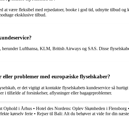
 at være fleksibel med rejsedatoer, booke i god tid, udnytte tilbud og 
modtage eksklusive tilbud.
 kundeservice?
, herunder Lufthansa, KLM, British Airways og SAS. Disse flyselskaber 
 eller problemer med europæiske flyselskaber?
selskab, er det vigtigt at kontakte flyselskabets kundeservice så hurti
i tilfælde af forsinkelser, aflysninger eller bagageproblemer.
nt Ophold i Århus
•
Hotel des Nordens: Oplev Skønheden i Flensborg
fekte kørselv ferie
•
Rejser til Bali: Alt du behøver at vide for din næste 