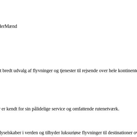
der
Mænd
 bredt udvalg af flyvninger og tjenester til rejsende over hele kontinente
 er kendt for sin pålidelige service og omfattende rutenetværk.
 flyselskaber i verden og tilbyder luksuriøse flyvninger til destinationer