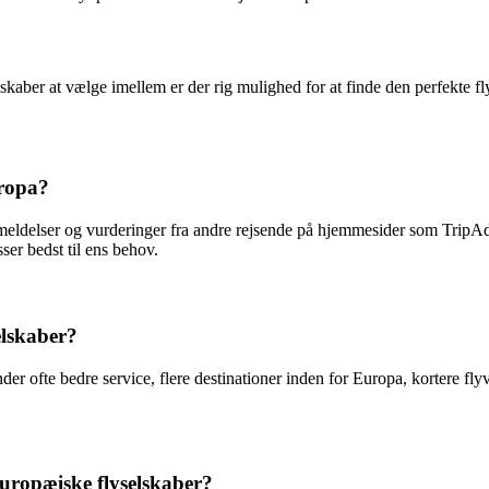
kaber at vælge imellem er der rig mulighed for at finde den perfekte fl
uropa?
eldelser og vurderinger fra andre rejsende på hjemmesider som TripAdv
sser bedst til ens behov.
elskaber?
nder ofte bedre service, flere destinationer inden for Europa, kortere f
uropæiske flyselskaber?