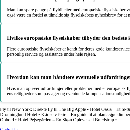
Man kan spare penge på flybilletter med europæiske flyselskaber ved
også være en fordel at tilmelde sig flyselskabets nyhedsbrev for at 
Hvilke europæiske flyselskaber tilbyder den bedste
Flere europæiske flyselskaber er kendt for deres gode kundeservice
personlig service og assistance under hele rejsen.
Hvordan kan man håndtere eventuelle udfordringer
Hvis man oplever udfordringer eller problemer med et europæisk fly
ens rettigheder som passager og eventuelle kompensationsmuligheder 
Fly til New York: Direkte fly til The Big Apple
•
Hotel Oasia – Et Skø
Dronninglund Hotel
•
Kør selv ferie – En guide til at planlægge din per
Ophold
•
Hotel Pejsegården – En Skøn Oplevelse i Brædstrup
•
Gude Liv