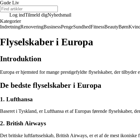
Gude Liv
Log ind
Tilmeld dig
Nyhedsmail
Kategorier
Indretning
Renovering
Business
Penge
Sundhed
Fitness
Beauty
Børn
Kvin
Flyselskaber i Europa
Introduktion
Europa er hjemsted for mange prestigefyldte flyselskaber, der tilbyder et
De bedste flyselskaber i Europa
1. Lufthansa
Baseret i Tyskland, er Lufthansa et af Europas førende flyselskaber, der
2. British Airways
Det britiske luftfartsselskab, British Airways, er et af de mest ikoniske