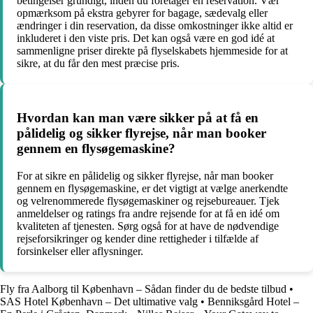
betingelser grundigt, inden du foretager en reservation. Vær
opmærksom på ekstra gebyrer for bagage, sædevalg eller
ændringer i din reservation, da disse omkostninger ikke altid er
inkluderet i den viste pris. Det kan også være en god idé at
sammenligne priser direkte på flyselskabets hjemmeside for at
sikre, at du får den mest præcise pris.
Hvordan kan man være sikker på at få en
pålidelig og sikker flyrejse, når man booker
gennem en flysøgemaskine?
For at sikre en pålidelig og sikker flyrejse, når man booker
gennem en flysøgemaskine, er det vigtigt at vælge anerkendte
og velrenommerede flysøgemaskiner og rejsebureauer. Tjek
anmeldelser og ratings fra andre rejsende for at få en idé om
kvaliteten af tjenesten. Sørg også for at have de nødvendige
rejseforsikringer og kender dine rettigheder i tilfælde af
forsinkelser eller aflysninger.
Fly fra Aalborg til København – Sådan finder du de bedste tilbud
•
SAS Hotel København – Det ultimative valg
•
Benniksgård Hotel –