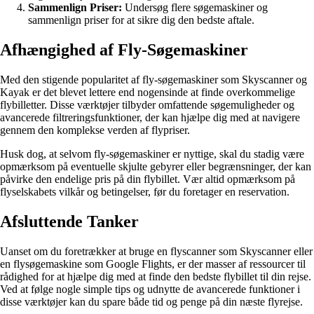
Sammenlign Priser:
Undersøg flere søgemaskiner og
sammenlign priser for at sikre dig den bedste aftale.
Afhængighed af Fly-Søgemaskiner
Med den stigende popularitet af fly-søgemaskiner som Skyscanner og
Kayak er det blevet lettere end nogensinde at finde overkommelige
flybilletter. Disse værktøjer tilbyder omfattende søgemuligheder og
avancerede filtreringsfunktioner, der kan hjælpe dig med at navigere
gennem den komplekse verden af flypriser.
Husk dog, at selvom fly-søgemaskiner er nyttige, skal du stadig være
opmærksom på eventuelle skjulte gebyrer eller begrænsninger, der kan
påvirke den endelige pris på din flybillet. Vær altid opmærksom på
flyselskabets vilkår og betingelser, før du foretager en reservation.
Afsluttende Tanker
Uanset om du foretrækker at bruge en flyscanner som Skyscanner eller
en flysøgemaskine som Google Flights, er der masser af ressourcer til
rådighed for at hjælpe dig med at finde den bedste flybillet til din rejse.
Ved at følge nogle simple tips og udnytte de avancerede funktioner i
disse værktøjer kan du spare både tid og penge på din næste flyrejse.