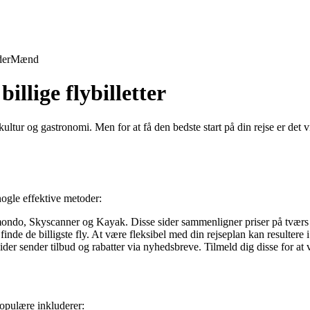
der
Mænd
illige flybilletter
tur og gastronomi. Men for at få den bedste start på din rejse er det vigtig
 nogle effektive metoder:
o, Skyscanner og Kayak. Disse sider sammenligner priser på tværs af f
inde de billigste fly. At være fleksibel med din rejseplan kan resultere i
r sender tilbud og rabatter via nyhedsbreve. Tilmeld dig disse for at væ
populære inkluderer: