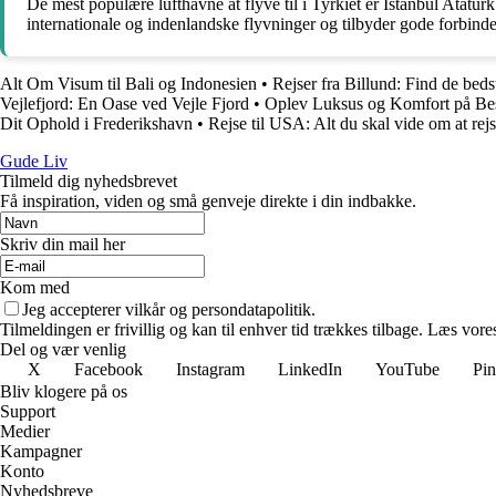
De mest populære lufthavne at flyve til i Tyrkiet er Istanbul Atat
internationale og indenlandske flyvninger og tilbyder gode forbindelse
Alt Om Visum til Bali og Indonesien
•
Rejser fra Billund: Find de bedst
Vejlefjord: En Oase ved Vejle Fjord
•
Oplev Luksus og Komfort på Bes
Dit Ophold i Frederikshavn
•
Rejse til USA: Alt du skal vide om at rej
Gude Liv
Tilmeld dig nyhedsbrevet
Få inspiration, viden og små genveje direkte i din indbakke.
Skriv din mail her
Kom med
Jeg accepterer vilkår og persondatapolitik.
Tilmeldingen er frivillig og kan til enhver tid trækkes tilbage. Læs vores
Del og vær venlig
X
Facebook
Instagram
LinkedIn
YouTube
Pin
Bliv klogere på os
Support
Medier
Kampagner
Konto
Nyhedsbreve