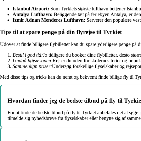
Istanbul Airport:
Som Tyrkiets største lufthavn betjener Istanbul
Antalya Lufthavn:
Beliggende tæt på feriebyen Antalya, er denne
Izmir Adnan Menderes Lufthavn:
Serverer den populære vestky
Tips til at spare penge på din flyrejse til Tyrkiet
Udover at finde billigere flybilletter kan du spare yderligere penge på din
Bestil i god tid:
Jo tidligere du booker dine flybilletter, desto stør
Undgå højsæsonen:
Rejser du uden for skolernes ferier og populæ
Sammenlign priser:
Undersøg forskellige flyselskaber og rejsepor
Med disse tips og tricks kan du nemt og bekvemt finde billige fly til T
Hvordan finder jeg de bedste tilbud på fly til Tyrkie
For at finde de bedste tilbud på fly til Tyrkiet anbefales det at sø
tilmelde sig nyhedsbreve fra flyselskaber eller benytte sig af sammen