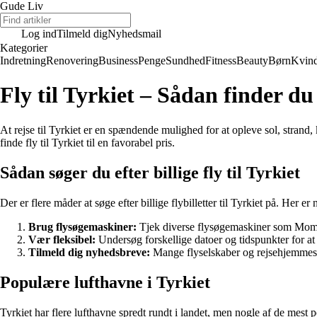
Gude Liv
Log ind
Tilmeld dig
Nyhedsmail
Kategorier
Indretning
Renovering
Business
Penge
Sundhed
Fitness
Beauty
Børn
Kvin
Fly til Tyrkiet – Sådan finder du b
At rejse til Tyrkiet er en spændende mulighed for at opleve sol, strand, kul
finde fly til Tyrkiet til en favorabel pris.
Sådan søger du efter billige fly til Tyrkiet
Der er flere måder at søge efter billige flybilletter til Tyrkiet på. Her er
Brug flysøgemaskiner:
Tjek diverse flysøgemaskiner som Momond
Vær fleksibel:
Undersøg forskellige datoer og tidspunkter for at f
Tilmeld dig nyhedsbreve:
Mange flyselskaber og rejsehjemmeside
Populære lufthavne i Tyrkiet
Tyrkiet har flere lufthavne spredt rundt i landet, men nogle af de mest 