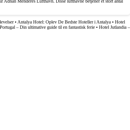
ir Adnan Menderes Lufthavn. Disse lufthavne betjener et stort antal
levelser
•
Antalya Hotel: Oplev De Bedste Hoteller i Antalya
•
Hotel
 Portugal – Din ultimative guide til en fantastisk ferie
•
Hotel Jutlandia –