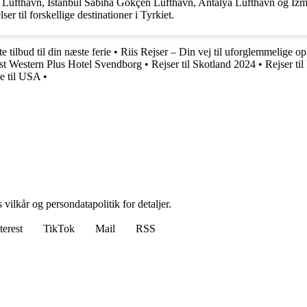
ürk Lufthavn, Istanbul Sabiha Gökçen Lufthavn, Antalya Lufthavn og Izm
r til forskellige destinationer i Tyrkiet.
e tilbud til din næste ferie
•
Riis Rejser – Din vej til uforglemmelige op
t Western Plus Hotel Svendborg
•
Rejser til Skotland 2024
•
Rejser til
se til USA
•
 vilkår og persondatapolitik for detaljer.
terest
TikTok
Mail
RSS