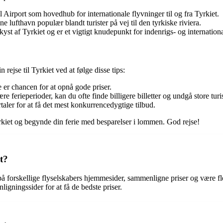
 Airport som hovedhub for internationale flyvninger til og fra Tyrkiet.
 lufthavn populær blandt turister på vej til den tyrkiske riviera.
st af Tyrkiet og er et vigtigt knudepunkt for indenrigs- og internationa
 rejse til Tyrkiet ved at følge disse tips:
re er chancen for at opnå gode priser.
re ferieperioder, kan du ofte finde billigere billetter og undgå store tu
taler for at få det mest konkurrencedygtige tilbud.
yrkiet og begynde din ferie med besparelser i lommen. God rejse!
t?
ge på forskellige flyselskabers hjemmesider, sammenligne priser og være 
ligningssider for at få de bedste priser.