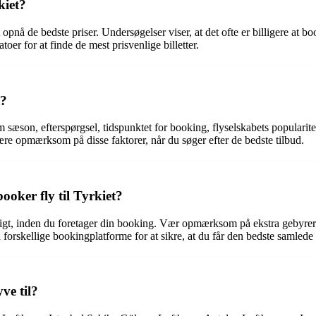
kiet?
at opnå de bedste priser. Undersøgelser viser, at det ofte er billigere at 
er for at finde de mest prisvenlige billetter.
t?
 som sæson, efterspørgsel, tidspunktet for booking, flyselskabets popula
være opmærksom på disse faktorer, når du søger efter de bedste tilbud.
oker fly til Tyrkiet?
digt, inden du foretager din booking. Vær opmærksom på ekstra gebyrer 
forskellige bookingplatforme for at sikre, at du får den bedste samlede 
ve til?