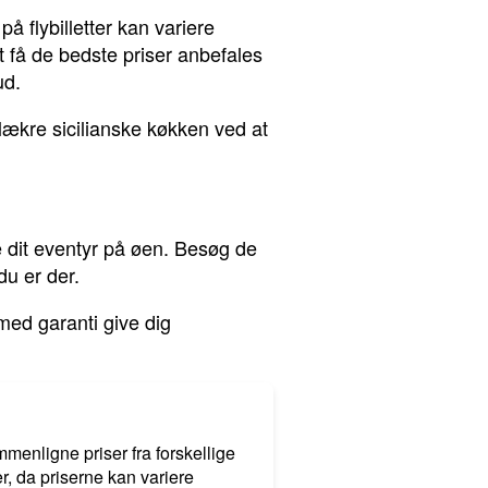
å flybilletter kan variere
at få de bedste priser anbefales
ud.
ækre sicilianske køkken ved at
e dit eventyr på øen. Besøg de
du er der.
 med garanti give dig
mmenligne priser fra forskellige
r, da priserne kan variere