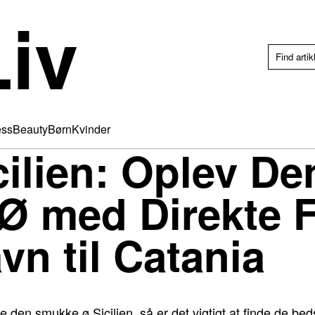
iv
ess
Beauty
Børn
Kvinder
icilien: Oplev De
 med Direkte Fl
n til Catania
en smukke ø Sicilien, så er det vigtigt at finde de bedst