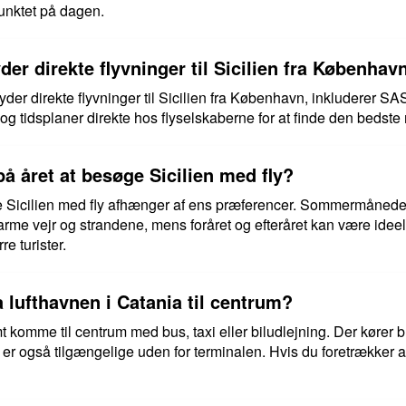
unktet på dagen.
yder direkte flyvninger til Sicilien fra Københav
lbyder direkte flyvninger til Sicilien fra København, inkluderer 
er og tidsplaner direkte hos flyselskaberne for at finde den bedste
på året at besøge Sicilien med fly?
e Sicilien med fly afhænger af ens præferencer. Sommermånederne
arme vejr og strandene, mens foråret og efteråret kan være idee
e turister.
lufthavnen i Catania til centrum?
t komme til centrum med bus, taxi eller biludlejning. Der køre
 er også tilgængelige uden for terminalen. Hvis du foretrækker a