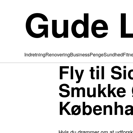
Gude L
Indretning
Renovering
Business
Penge
Sundhed
Fitn
Fly til S
Smukke Ø
Københav
Hvis du drømmer om at udforske d