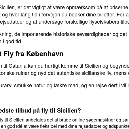
Sicilien, er det vigtigt at være opmærksom på at priserne p
 og hvor lang tid i forvejen du booker dine billetter. For 
ejsedatoer og at undersøge forskellige flyselskabers tilb
ning, de imponerende historiske seværdigheder og det l
n i god tid.
t Fly fra København
n til Catania kan du hurtigt komme til Sicilien og begynd
riske ruiner og nyd det autentiske sicilianske liv, mens 
ulturarv, smukke natur og lækre mad, og en rejse dertil vil
ste tilbud på fly til Sicilien?
fly til Sicilien anbefales det at bruge online søgemaskiner og sa
en god idé at være fleksibel med dine rejsedatoer og tidspunkte