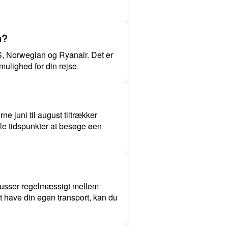
n?
SAS, Norwegian og Ryanair. Det er
 mulighed for din rejse.
 juni til august tiltrækker
lle tidspunkter at besøge øen
r busser regelmæssigt mellem
t have din egen transport, kan du