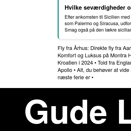
Hvilke seværdigheder og
Efter ankomsten til Sicilien me
som Palermo og Siracusa, udfor
Smag også på den lækre sicilia
Fly fra Århus: Direkte fly fra A
Komfort og Luksus på Montra 
Kroatien i 2024
•
Told fra Engla
Apollo
•
Alt, du behøver at vid
næste ferie er
•
Gude L