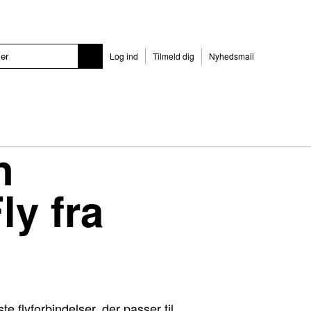
Log ind
Tilmeld dig
Nyhedsmail
n
y fra
e flyforbindelser, der passer til