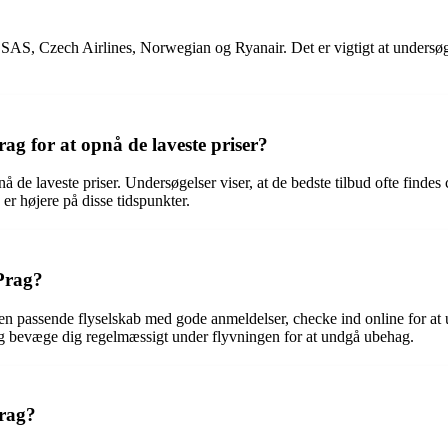
er SAS, Czech Airlines, Norwegian og Ryanair. Det er vigtigt at undersøge
rag for at opnå de laveste priser?
opnå de laveste priser. Undersøgelser viser, at de bedste tilbud ofte find
 er højere på disse tidspunkter.
 Prag?
ælge en passende flyselskab med gode anmeldelser, checke ind online for 
og bevæge dig regelmæssigt under flyvningen for at undgå ubehag.
Prag?