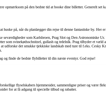
t være opmærksom på den bedste tid at booke dine billetter. Generelt set ka
 at huske på, når du planlægger din rejse til denne fantastiske by. Her er 
e seværdigheder som Karlsbroen, Prag Slot og Den Astronomiske Ur. Diss
ter som svinekødsschnitzel, gullash og trdelník. Prag tilbyder et væld 
il at udforske det smukke tjekkiske landskab med ture til f.eks. Cesky Kr
n.
rag og finde de bedste flybilletter til din næste eventyr. God rejse!
på forskellige flyselskabers hjemmesider, sammenligne priser og være fle
der for at få adgang til specielle tilbud og rabatter.