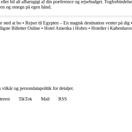
 eller bil alt afhængigt af din præference og rejsebudget. Togforbindels
 byen og omegn på egen hånd.
e sted at bo
•
Rejser til Egypten – En magisk destination venter på dig
igste Billetter Online
•
Hotel Amerika i Hobro
•
Hoteller i København
 vilkår og persondatapolitik for detaljer.
terest
TikTok
Mail
RSS