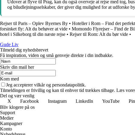
Udover at flyve til Prag, kan du også overveje at rejse med tog, bus
og biludlejningsselskaber, der giver dig mulighed for at udforske
Rejser til Paris – Oplev Byernes By
•
Hoteller i Rom – Find det perfekt
forsinket fly: Alt du behøver at vide
•
Momondo Flyrejser – Find de Bill
hotel i Silkeborg til din næste rejse
•
Rejser til Rom: Alt du bør vide
•
Gude Liv
Tilmeld dig nyhedsbrevet
Få inspiration, viden og små genveje direkte i din indbakke.
Skriv din mail her
Kom med
Jeg accepterer vilkår og persondatapolitik.
Tilmeldingen er frivillig og kan til enhver tid trækkes tilbage. Læs vores
Del og vær venlig
X
Facebook
Instagram
LinkedIn
YouTube
Pin
Bliv klogere på os
Support
Medier
Kampagner
Konto
Nyhedsbreve