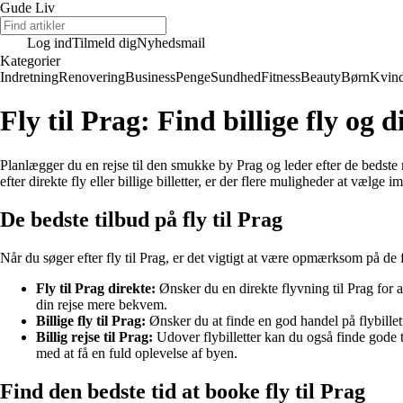
Gude Liv
Log ind
Tilmeld dig
Nyhedsmail
Kategorier
Indretning
Renovering
Business
Penge
Sundhed
Fitness
Beauty
Børn
Kvin
Fly til Prag: Find billige fly og d
Planlægger du en rejse til den smukke by Prag og leder efter de bedste 
efter direkte fly eller billige billetter, er der flere muligheder at vælge i
De bedste tilbud på fly til Prag
Når du søger efter fly til Prag, er det vigtigt at være opmærksom på de for
Fly til Prag direkte:
Ønsker du en direkte flyvning til Prag for a
din rejse mere bekvem.
Billige fly til Prag:
Ønsker du at finde en god handel på flybillett
Billig rejse til Prag:
Udover flybilletter kan du også finde gode 
med at få en fuld oplevelse af byen.
Find den bedste tid at booke fly til Prag