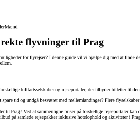
der
Mænd
irekte flyvninger til Prag
muligheder for flyrejser? I denne guide vil vi hjælpe dig med at finde 
mellem.
skellige luftfartsselskaber og rejseportaler, der tilbyder billetter til den
t spare tid og undgå besværet med mellemlandinger? Flere flyselskaber ti
er til Prag? Ved at sammenligne priser på forskellige rejseportaler kan du
tilbud på samlede rejsepakker inklusive hotelophold og aktiviteter i Pr