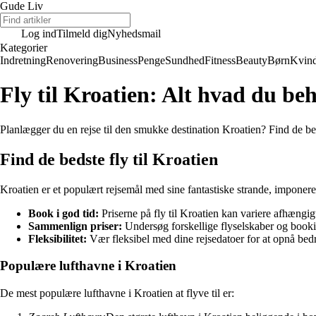
Gude Liv
Log ind
Tilmeld dig
Nyhedsmail
Kategorier
Indretning
Renovering
Business
Penge
Sundhed
Fitness
Beauty
Børn
Kvin
Fly til Kroatien: Alt hvad du beh
Planlægger du en rejse til den smukke destination Kroatien? Find de bedst
Find de bedste fly til Kroatien
Kroatien er et populært rejsemål med sine fantastiske strande, imponeren
Book i god tid:
Priserne på fly til Kroatien kan variere afhængigt
Sammenlign priser:
Undersøg forskellige flyselskaber og booki
Fleksibilitet:
Vær fleksibel med dine rejsedatoer for at opnå bedr
Populære lufthavne i Kroatien
De mest populære lufthavne i Kroatien at flyve til er: