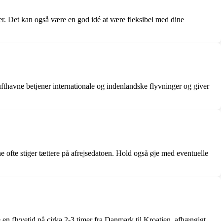
ber. Det kan også være en god idé at være fleksibel med dine
fthavne betjener internationale og indenlandske flyvninger og giver
rne ofte stiger tættere på afrejsedatoen. Hold også øje med eventuelle
en flyvetid på cirka 2-3 timer fra Danmark til Kroatien, afhængigt