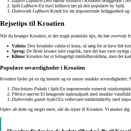
Zagreb Lufthavn:
Den største lufthavn i Kroatien beliggende i h
Split Lufthavn:
En travl lufthavn tæt på den populære by Split.
Dubrovnik Lufthavn:
Kendt for sin imponerende beliggenhed og 
Rejsetips til Kroatien
Når du besøger Kroatien, er der nogle praktiske tips, du bør overveje fo
Valuta:
Den kroatiske valuta er kuna, så sørg for at have lidt ko
Sprog:
De fleste kroater taler engelsk, men det kan være nyttigt
Klima:
Kroatien har et behageligt middelhavsklima, men det ka
Populære seværdigheder i Kroatien
Kroatien byder på en rig historie og en masse smukke seværdigheder. N
Diocletians Palads i Split:
En imponerende romersk ruinkompleks 
Plitvice-søerne:
Et betagende nationalpark med smukke vandfald o
Dubrovniks gamle bydel:
En velbevaret middelalderby med impo
Oplev alt dette og meget mere, når du rejser til Kroatien. Vi ønsker dig e