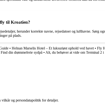
ly til Kroatien?
rejsedetaljer, herunder korrekte navne, rejsedatoer og lufthavne. Sørg ogs
inger på plads.
 Guide
•
Helnan Marselis Hotel – Et luksuriøst ophold ved havet
•
Fly H
 Find din drømmeferie sydpå
•
Alt, du behøver at vide om Terminal 2
 vilkår og persondatapolitik for detaljer.