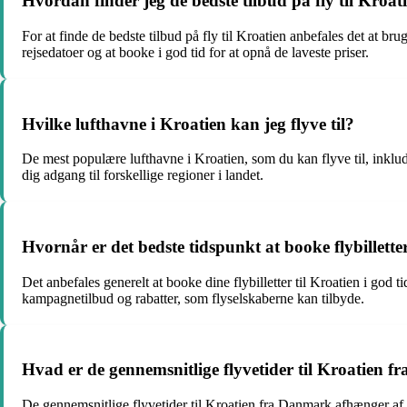
Hvordan finder jeg de bedste tilbud på fly til Kroat
For at finde de bedste tilbud på fly til Kroatien anbefales det at b
rejsedatoer og at booke i god tid for at opnå de laveste priser.
Hvilke lufthavne i Kroatien kan jeg flyve til?
De mest populære lufthavne i Kroatien, som du kan flyve til, inklu
dig adgang til forskellige regioner i landet.
Hvornår er det bedste tidspunkt at booke flybilletter
Det anbefales generelt at booke dine flybilletter til Kroatien i god t
kampagnetilbud og rabatter, som flyselskaberne kan tilbyde.
Hvad er de gennemsnitlige flyvetider til Kroatien 
De gennemsnitlige flyvetider til Kroatien fra Danmark afhænger af d