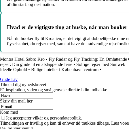
af din start- og destination.
Hvad er de vigtigste ting at huske, når man booker f
Når du booker fly til Kroatien, er det vigtigt at dobbelttjekke dine 
flyselskabet, du rejser med, samt at have de nødvendige rejseforsikr
Montra Hotel Sabro Kro
•
Fly Radar og Fly Tracking: En Omfattende
rejser: Din guide til en afslappende ferie
•
Solrige rejser med Sunweb –
Ideelle Ophold
•
Billige hoteller i København centrum
•
Gude Liv
Tilmeld dig nyhedsbrevet
Få inspiration, viden og små genveje direkte i din indbakke.
Skriv din mail her
Kom med
Jeg accepterer vilkår og persondatapolitik.
Tilmeldingen er frivillig og kan til enhver tid trækkes tilbage. Læs vores
Del og vær venlig