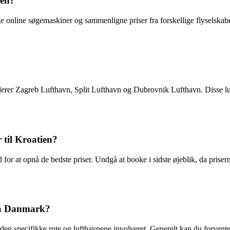
ien?
ruge online søgemaskiner og sammenligne priser fra forskellige flyselska
derer Zagreb Lufthavn, Split Lufthavn og Dubrovnik Lufthavn. Disse lu
 til Kroatien?
id for at opnå de bedste priser. Undgå at booke i sidste øjeblik, da prise
fra Danmark?
en specifikke rute og lufthavnene involveret. Generelt kan du forvente 