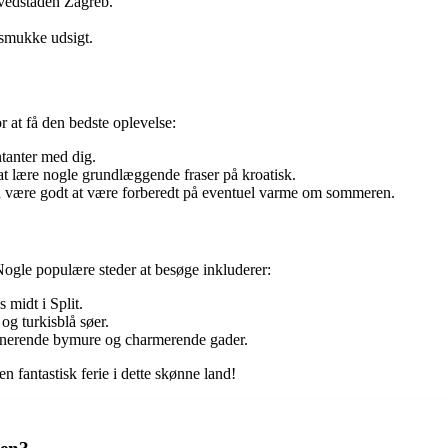
ovedstaden Zagreb.
smukke udsigt.
r at få den bedste oplevelse:
ntanter med dig.
 at lære nogle grundlæggende fraser på kroatisk.
n være godt at være forberedt på eventuel varme om sommeren.
ogle populære steder at besøge inkluderer:
midt i Split.
g turkisblå søer.
nerende bymure og charmerende gader.
n fantastisk ferie i dette skønne land!