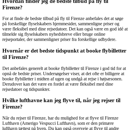
Hvordan finder jeg de bedste tilbud på fly til
Firenze?
For at finde de bedste tilbud på fly til Firenze anbefales det at søge
på forskellige flyselskabers hjemmesider, sammenligne priser og
være fleksibel med dine rejsedatoer. Det kan også være en god idé at
tilmelde sig flyselskabers nyhedsbreve eller bruge online
rejseportaler, der sammenligner priser fra forskellige udbydere.
Hvornår er det bedste tidspunkt at booke flybilletter
til Firenze?
Det anbefales generelt at booke flybilletter til Firenze i god tid for at
opnå de bedste priser. Undersøgelser viser, at det ofte er billigere at
booke flybilletter i midten af ugen og undgå at rejse i højsæsonen.
Derudover kan det være en fordel at være fleksibel med dine
rejsedatoer og tidspunkter.
Hvilke lufthavne kan jeg flyve til, når jeg rejser til
Firenze?
Når du rejser til Firenze, har du mulighed for at flyve til Firenze
Lufthavn (Amerigo Vespucci Lufthavn), som er den primære
lufthavn tættest på byen. Du kan også overveje at flyve til andre