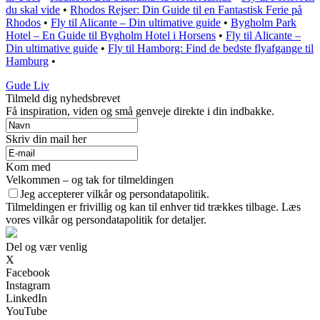
du skal vide
•
Rhodos Rejser: Din Guide til en Fantastisk Ferie på
Rhodos
•
Fly til Alicante – Din ultimative guide
•
Bygholm Park
Hotel – En Guide til Bygholm Hotel i Horsens
•
Fly til Alicante –
Din ultimative guide
•
Fly til Hamborg: Find de bedste flyafgange til
Hamburg
•
Gude Liv
Tilmeld dig nyhedsbrevet
Få inspiration, viden og små genveje direkte i din indbakke.
Skriv din mail her
Kom med
Velkommen – og tak for tilmeldingen
Jeg accepterer vilkår og persondatapolitik.
Tilmeldingen er frivillig og kan til enhver tid trækkes tilbage. Læs
vores vilkår og persondatapolitik for detaljer.
Del og vær venlig
X
Facebook
Instagram
LinkedIn
YouTube