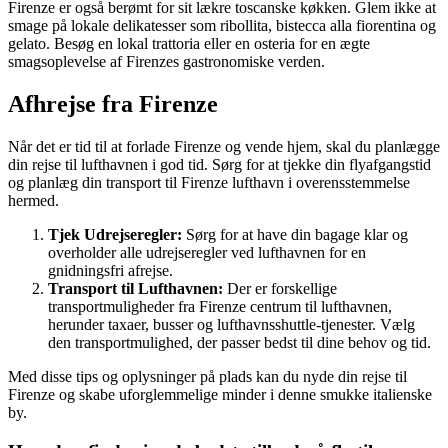
Firenze er også berømt for sit lækre toscanske køkken. Glem ikke at
smage på lokale delikatesser som ribollita, bistecca alla fiorentina og
gelato. Besøg en lokal trattoria eller en osteria for en ægte
smagsoplevelse af Firenzes gastronomiske verden.
Afhrejse fra Firenze
Når det er tid til at forlade Firenze og vende hjem, skal du planlægge
din rejse til lufthavnen i god tid. Sørg for at tjekke din flyafgangstid
og planlæg din transport til Firenze lufthavn i overensstemmelse
hermed.
Tjek Udrejseregler:
Sørg for at have din bagage klar og
overholder alle udrejseregler ved lufthavnen for en
gnidningsfri afrejse.
Transport til Lufthavnen:
Der er forskellige
transportmuligheder fra Firenze centrum til lufthavnen,
herunder taxaer, busser og lufthavnsshuttle-tjenester. Vælg
den transportmulighed, der passer bedst til dine behov og tid.
Med disse tips og oplysninger på plads kan du nyde din rejse til
Firenze og skabe uforglemmelige minder i denne smukke italienske
by.