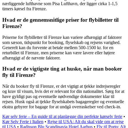
nærliggende lufthavne som Pisa Lufthavn, der ligger cirka 1-1,5
timers kørsel fra Firenze.
Hvad er de gennemsnitlige priser for flybilletter til
Firenze?
Priserne for flybilletter til Firenze kan variere afhængigt af faktorer
som sæson, tidspunkt for booking, flyselskab og rejsens varighed.
Generelt kan du forvente at betale mellem 500-1500 kr. for en
returbillet til Firenze, men priserne kan være lavere eller højere
afhængigt af de nævnte faktorer.
Hvad er de vigtigste ting at huske, når man booker
fly til Firenze?
Når du booker fly til Firenze, er det vigtigt at tjekke indrejseregler
og krav til visum, hvis det er relevant for din nationalitet. Sørg for at
have gyldigt pas og eventuelle nødvendige dokumenter klar til
rejsen. Husk også at tjekke flyselskabets bagageregler og eventuelle
ekstra gebyrer for bagage for at undgå overraskelser ved check-in.
Kør selv ferie – En guide til at planlægge din perfekte kørselv ferie
•
Kør Selv Ferie i Italien
•
Rejse til USA: Alt du skal vide om at rejse
til USA
•
Radisson Blu Scandinavia Hotel Aarhus
•
Fly til Porto: Alt