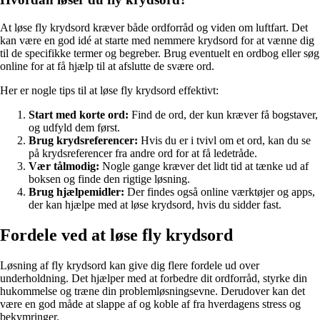
At løse fly krydsord kræver både ordforråd og viden om luftfart. Det
kan være en god idé at starte med nemmere krydsord for at vænne dig
til de specifikke termer og begreber. Brug eventuelt en ordbog eller søg
online for at få hjælp til at afslutte de svære ord.
Her er nogle tips til at løse fly krydsord effektivt:
Start med korte ord:
Find de ord, der kun kræver få bogstaver,
og udfyld dem først.
Brug krydsreferencer:
Hvis du er i tvivl om et ord, kan du se
på krydsreferencer fra andre ord for at få ledetråde.
Vær tålmodig:
Nogle gange kræver det lidt tid at tænke ud af
boksen og finde den rigtige løsning.
Brug hjælpemidler:
Der findes også online værktøjer og apps,
der kan hjælpe med at løse krydsord, hvis du sidder fast.
Fordele ved at løse fly krydsord
Løsning af fly krydsord kan give dig flere fordele ud over
underholdning. Det hjælper med at forbedre dit ordforråd, styrke din
hukommelse og træne din problemløsningsevne. Derudover kan det
være en god måde at slappe af og koble af fra hverdagens stress og
bekymringer.