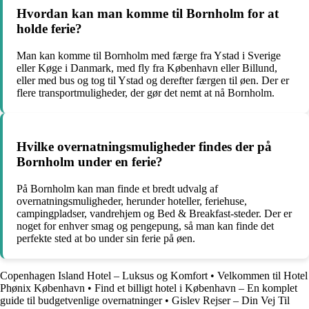
Hvordan kan man komme til Bornholm for at
holde ferie?
Man kan komme til Bornholm med færge fra Ystad i Sverige
eller Køge i Danmark, med fly fra København eller Billund,
eller med bus og tog til Ystad og derefter færgen til øen. Der er
flere transportmuligheder, der gør det nemt at nå Bornholm.
Hvilke overnatningsmuligheder findes der på
Bornholm under en ferie?
På Bornholm kan man finde et bredt udvalg af
overnatningsmuligheder, herunder hoteller, feriehuse,
campingpladser, vandrehjem og Bed & Breakfast-steder. Der er
noget for enhver smag og pengepung, så man kan finde det
perfekte sted at bo under sin ferie på øen.
Copenhagen Island Hotel – Luksus og Komfort
•
Velkommen til Hotel
Phønix København
•
Find et billigt hotel i København – En komplet
guide til budgetvenlige overnatninger
•
Gislev Rejser – Din Vej Til