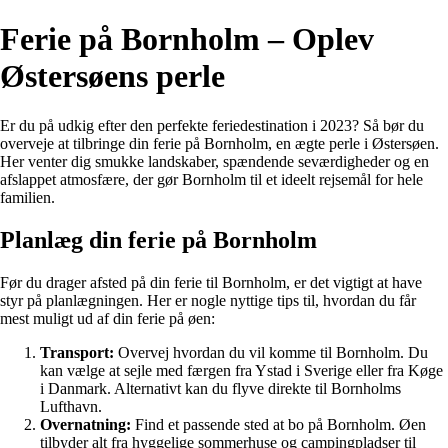
Ferie på Bornholm – Oplev
Østersøens perle
Er du på udkig efter den perfekte feriedestination i 2023? Så bør du
overveje at tilbringe din ferie på Bornholm, en ægte perle i Østersøen.
Her venter dig smukke landskaber, spændende seværdigheder og en
afslappet atmosfære, der gør Bornholm til et ideelt rejsemål for hele
familien.
Planlæg din ferie på Bornholm
Før du drager afsted på din ferie til Bornholm, er det vigtigt at have
styr på planlægningen. Her er nogle nyttige tips til, hvordan du får
mest muligt ud af din ferie på øen:
Transport:
Overvej hvordan du vil komme til Bornholm. Du
kan vælge at sejle med færgen fra Ystad i Sverige eller fra Køge
i Danmark. Alternativt kan du flyve direkte til Bornholms
Lufthavn.
Overnatning:
Find et passende sted at bo på Bornholm. Øen
tilbyder alt fra hyggelige sommerhuse og campingpladser til