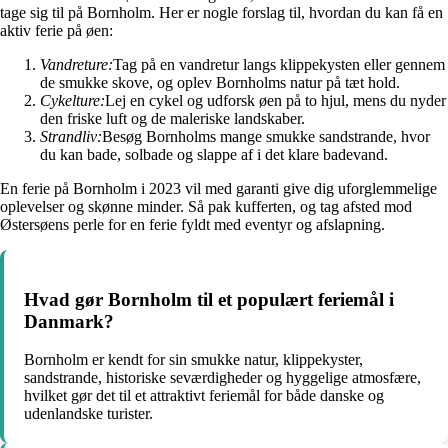
tage sig til på Bornholm. Her er nogle forslag til, hvordan du kan få en
aktiv ferie på øen:
Vandreture:
Tag på en vandretur langs klippekysten eller gennem
de smukke skove, og oplev Bornholms natur på tæt hold.
Cykelture:
Lej en cykel og udforsk øen på to hjul, mens du nyder
den friske luft og de maleriske landskaber.
Strandliv:
Besøg Bornholms mange smukke sandstrande, hvor
du kan bade, solbade og slappe af i det klare badevand.
En ferie på Bornholm i 2023 vil med garanti give dig uforglemmelige
oplevelser og skønne minder. Så pak kufferten, og tag afsted mod
Østersøens perle for en ferie fyldt med eventyr og afslapning.
Hvad gør Bornholm til et populært feriemål i
Danmark?
Bornholm er kendt for sin smukke natur, klippekyster,
sandstrande, historiske seværdigheder og hyggelige atmosfære,
hvilket gør det til et attraktivt feriemål for både danske og
udenlandske turister.