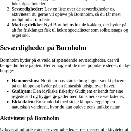
luksuriøse hoteller.
Seværdigheder:
Lav en liste over de seværdigheder og
aktiviteter, du gerne vil opleve på Bornholm, så du får mest
muligt ud af din ferie.
Mad og drikke:
Nyd Bornholms lokale køkken, der byder på
alt fra friskfanget fisk til lækre specialiteter som solbærsnaps og
røget sild.
Seværdigheder på Bornholm
Bornholm byder på et væld af spændende seværdigheder, der vil
berige din ferie på øen. Her er nogle af de mest populære steder, du bør
besøge:
Hammershus:
Nordeuropas største borg ligger smukt placeret
på en klippe og byder på en fantastisk udsigt over havet.
Gudhjem:
Den idylliske fiskerby Gudhjem er kendt for sine
røgede sild og hyggelige gader med kunstneriske værksteder.
Ekkodalen:
En smuk dal med stejle klippevægge og en
naturskøn vandresti, hvor du kan opleve øens unikke natur.
Aktiviteter på Bornholm
Udover at udforske øens seværdigheder, er der masser af aktiviteter at