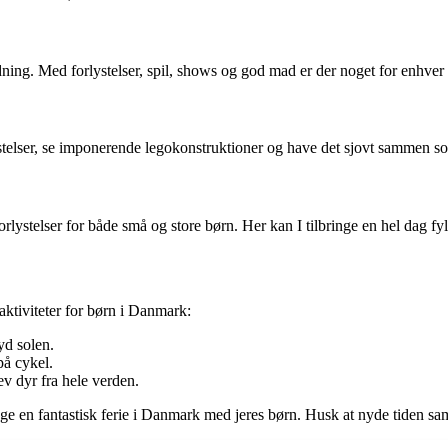
dning. Med forlystelser, spil, shows og god mad er der noget for enhver
stelser, se imponerende legokonstruktioner og have det sjovt sammen so
orlystelser for både små og store børn. Her kan I tilbringe en hel dag f
ktiviteter for børn i Danmark:
yd solen.
på cykel.
v dyr fra hele verden.
anlægge en fantastisk ferie i Danmark med jeres børn. Husk at nyde tiden