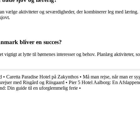
n vælge aktiviteter og seværdigheder, der kombinerer leg med læring. B
sjovt.
anmark bliver en succes?
et vigtigt at lytte til børnenes interesser og behov. Planlæg aktiviteter
d
•
Caretta Paradise Hotel på Zakynthos
•
Må man rejse, når man er sy
usrejser med Risgård og Riisgaard
•
Pier 5 Hotel Aalborg: En Afslappen
nd: Din guide til en uforglemmelig ferie
•