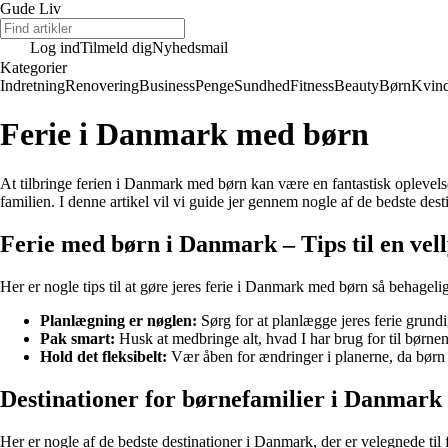
Gude Liv
Log ind
Tilmeld dig
Nyhedsmail
Kategorier
Indretning
Renovering
Business
Penge
Sundhed
Fitness
Beauty
Børn
Kvin
Ferie i Danmark med børn
At tilbringe ferien i Danmark med børn kan være en fantastisk oplevelse
familien. I denne artikel vil vi guide jer gennem nogle af de bedste dest
Ferie med børn i Danmark – Tips til en vell
Her er nogle tips til at gøre jeres ferie i Danmark med børn så behage
Planlægning er nøglen:
Sørg for at planlægge jeres ferie grundi
Pak smart:
Husk at medbringe alt, hvad I har brug for til børn
Hold det fleksibelt:
Vær åben for ændringer i planerne, da børn
Destinationer for børnefamilier i Danmark
Her er nogle af de bedste destinationer i Danmark, der er velegnede til 