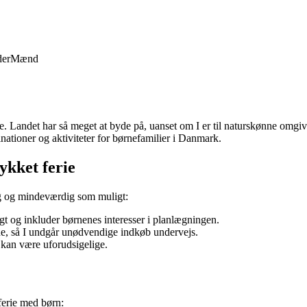
der
Mænd
. Landet har så meget at byde på, uanset om I er til naturskønne omgivel
inationer og aktiviteter for børnefamilier i Danmark.
ykket ferie
lig og mindeværdig som muligt:
gt og inkluder børnenes interesser i planlægningen.
ene, så I undgår unødvendige indkøb undervejs.
 kan være uforudsigelige.
ferie med børn: