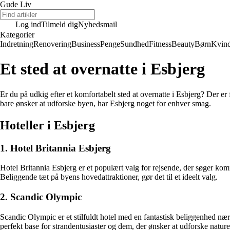
Gude Liv
Log ind
Tilmeld dig
Nyhedsmail
Kategorier
Indretning
Renovering
Business
Penge
Sundhed
Fitness
Beauty
Børn
Kvin
Et sted at overnatte i Esbjerg
Er du på udkig efter et komfortabelt sted at overnatte i Esbjerg? Der er
bare ønsker at udforske byen, har Esbjerg noget for enhver smag.
Hoteller i Esbjerg
1. Hotel Britannia Esbjerg
Hotel Britannia Esbjerg er et populært valg for rejsende, der søger ko
Beliggende tæt på byens hovedattraktioner, gør det til et ideelt valg.
2. Scandic Olympic
Scandic Olympic er et stilfuldt hotel med en fantastisk beliggenhed nær
perfekt base for strandentusiaster og dem, der ønsker at udforske nature