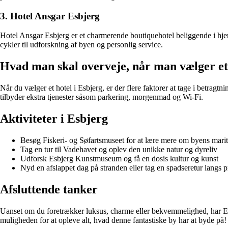
3. Hotel Ansgar Esbjerg
Hotel Ansgar Esbjerg er et charmerende boutiquehotel beliggende i hje
cykler til udforskning af byen og personlig service.
Hvad man skal overveje, når man vælger et
Når du vælger et hotel i Esbjerg, er der flere faktorer at tage i betrag
tilbyder ekstra tjenester såsom parkering, morgenmad og Wi-Fi.
Aktiviteter i Esbjerg
Besøg Fiskeri- og Søfartsmuseet for at lære mere om byens marit
Tag en tur til Vadehavet og oplev den unikke natur og dyreliv
Udforsk Esbjerg Kunstmuseum og få en dosis kultur og kunst
Nyd en afslappet dag på stranden eller tag en spadseretur langs
Afsluttende tanker
Uanset om du foretrækker luksus, charme eller bekvemmelighed, har Esbjer
muligheden for at opleve alt, hvad denne fantastiske by har at byde på!