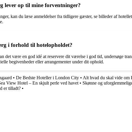
g lever op til mine forventninger?
inger, kan du læse anmeldelser fra tidligere gæster, se billeder af hotelle
e.
rg i forhold til hotelopholdet?
kan det være en god idé at reservere dit værelse i god tid, undersøge tran
elle begivenheder eller arrangementer under dit ophold.
isgaard
•
De Bedste Hoteller i London City
•
Alt hvad du skal vide om 
Sea View Hotel – En skjult perle ved havet
•
Skønne og uforglemmelige 
er tilladt?
•