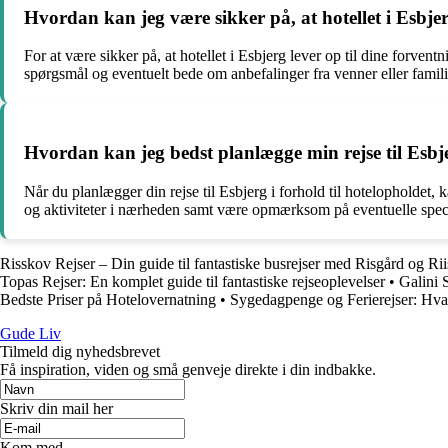
Hvordan kan jeg være sikker på, at hotellet i Esbjer
For at være sikker på, at hotellet i Esbjerg lever op til dine forventn
spørgsmål og eventuelt bede om anbefalinger fra venner eller famili
Hvordan kan jeg bedst planlægge min rejse til Esbje
Når du planlægger din rejse til Esbjerg i forhold til hotelopholdet, 
og aktiviteter i nærheden samt være opmærksom på eventuelle speci
Risskov Rejser – Din guide til fantastiske busrejser med Risgård og Ri
Topas Rejser: En komplet guide til fantastiske rejseoplevelser
•
Galini 
Bedste Priser på Hotelovernatning
•
Sygedagpenge og Ferierejser: Hvad 
Gude Liv
Tilmeld dig nyhedsbrevet
Få inspiration, viden og små genveje direkte i din indbakke.
Skriv din mail her
Kom med