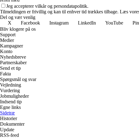
Jeg accepterer vilkår og persondatapolitik.
Tilmeldingen er frivillig og kan til enhver tid trækkes tilbage. Læs vores
Del og vær venlig
X
Facebook
Instagram
LinkedIn
YouTube
Pin
Bliv klogere på os
Support
Medier
Kampagner
Konto
Nyhedsbreve
Partnerskaber
Send et tip
Fakta
Spørgsmål og svar
Vejledning
Vurdering
Jobmuligheder
Indsend tip
Egne links
Sidetræ
Historier
Dokumenter
Update
RSS-feed