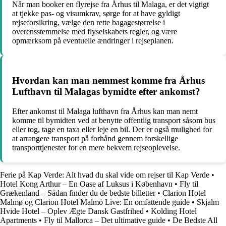
Når man booker en flyrejse fra Århus til Malaga, er det vigtigt
at tjekke pas- og visumkrav, sørge for at have gyldigt
rejseforsikring, vælge den rette bagagestørrelse i
overensstemmelse med flyselskabets regler, og være
opmærksom på eventuelle ændringer i rejseplanen.
Hvordan kan man nemmest komme fra Århus
Lufthavn til Malagas bymidte efter ankomst?
Efter ankomst til Malaga lufthavn fra Århus kan man nemt
komme til bymidten ved at benytte offentlig transport såsom bus
eller tog, tage en taxa eller leje en bil. Der er også mulighed for
at arrangere transport på forhånd gennem forskellige
transporttjenester for en mere bekvem rejseoplevelse.
Ferie på Kap Verde: Alt hvad du skal vide om rejser til Kap Verde
•
Hotel Kong Arthur – En Oase af Luksus i København
•
Fly til
Grækenland – Sådan finder du de bedste billetter
•
Clarion Hotel
Malmø og Clarion Hotel Malmö Live: En omfattende guide
•
Skjalm
Hvide Hotel – Oplev Ægte Dansk Gastfrihed
•
Kolding Hotel
Apartments
•
Fly til Mallorca – Det ultimative guide
•
De Bedste All