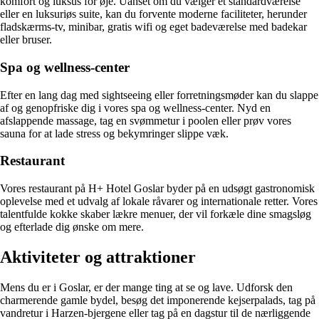
komfort og luksus for øje. Uanset om du vælger et standardværelse
eller en luksuriøs suite, kan du forvente moderne faciliteter, herunder
fladskærms-tv, minibar, gratis wifi og eget badeværelse med badekar
eller bruser.
Spa og wellness-center
Efter en lang dag med sightseeing eller forretningsmøder kan du slappe
af og genopfriske dig i vores spa og wellness-center. Nyd en
afslappende massage, tag en svømmetur i poolen eller prøv vores
sauna for at lade stress og bekymringer slippe væk.
Restaurant
Vores restaurant på H+ Hotel Goslar byder på en udsøgt gastronomisk
oplevelse med et udvalg af lokale råvarer og internationale retter. Vores
talentfulde kokke skaber lækre menuer, der vil forkæle dine smagsløg
og efterlade dig ønske om mere.
Aktiviteter og attraktioner
Mens du er i Goslar, er der mange ting at se og lave. Udforsk den
charmerende gamle bydel, besøg det imponerende kejserpalads, tag på
vandretur i Harzen-bjergene eller tag på en dagstur til de nærliggende