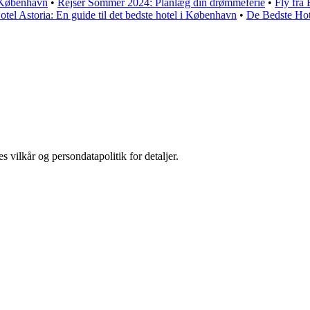
a København
•
Rejser Sommer 2024: Planlæg din drømmeferie
•
Fly fra 
otel Astoria: En guide til det bedste hotel i København
•
De Bedste Hote
s vilkår og persondatapolitik for detaljer.