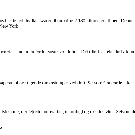
 hastighed, hvilket svarer til omkring 2.180 kilometer i timen. Denne
l New York.
orde standarden for luksusrejser i luften. Det tiltrak en eksklusiv ku
erantal og stigende omkostninger ved drift. Selvom Concorde ikke længer
artshistorie, der fejrede innovation, teknologi og eksklusivitet. Selvom 
?