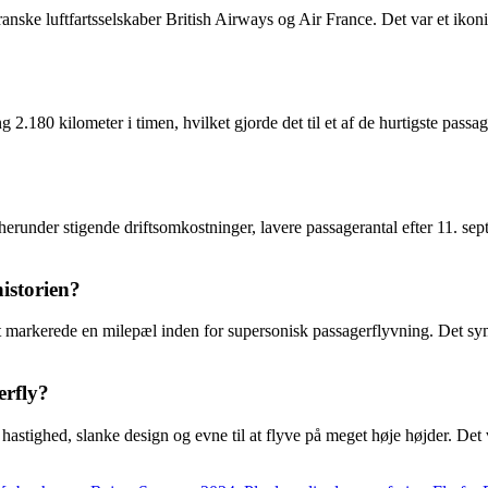
franske luftfartsselskaber British Airways og Air France. Det var et iko
180 kilometer i timen, hvilket gjorde det til et af de hurtigste passa
, herunder stigende driftsomkostninger, lavere passagerantal efter 11. se
istorien?
t markerede en milepæl inden for supersonisk passagerflyvning. Det sym
erfly?
 hastighed, slanke design og evne til at flyve på meget høje højder. De