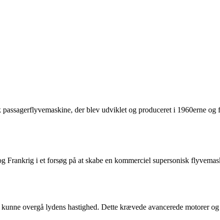
passagerflyvemaskine, der blev udviklet og produceret i 1960erne og flø
og Frankrig i et forsøg på at skabe en kommerciel supersonisk flyvemask
r kunne overgå lydens hastighed. Dette krævede avancerede motorer og a