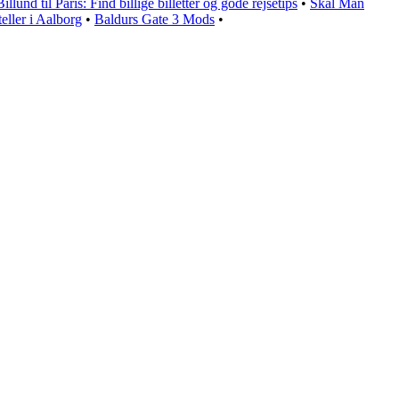
Billund til Paris: Find billige billetter og gode rejsetips
•
Skal Man
ller i Aalborg
•
Baldurs Gate 3 Mods
•