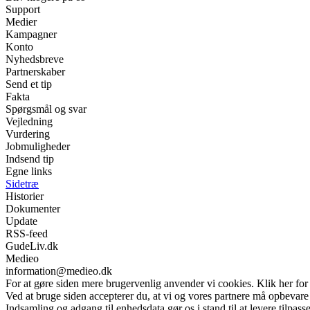
Support
Medier
Kampagner
Konto
Nyhedsbreve
Partnerskaber
Send et tip
Fakta
Spørgsmål og svar
Vejledning
Vurdering
Jobmuligheder
Indsend tip
Egne links
Sidetræ
Historier
Dokumenter
Update
RSS-feed
GudeLiv.dk
Medieo
information@medieo.dk
For at gøre siden mere brugervenlig anvender vi cookies. Klik her for
Ved at bruge siden accepterer du, at vi og vores partnere må opbevare 
Indsamling og adgang til enhedsdata gør os i stand til at levere tilpass