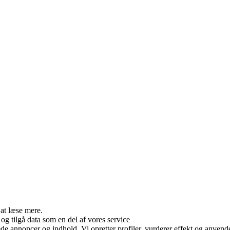
 at læse mere.
og tilgå data som en del af vores service
ede annoncer og indhold. Vi opretter profiler, vurderer effekt og anvende