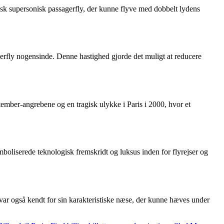
nisk supersonisk passagerfly, der kunne flyve med dobbelt lydens
gerfly nogensinde. Denne hastighed gjorde det muligt at reducere
ptember-angrebene og en tragisk ulykke i Paris i 2000, hvor et
boliserede teknologisk fremskridt og luksus inden for flyrejser og
t var også kendt for sin karakteristiske næse, der kunne hæves under