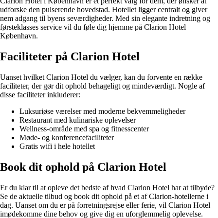
Clarion Hotel i København er et perfekt valg for dem, der ønsker at
udforske den pulserende hovedstad. Hotellet ligger centralt og giver
nem adgang til byens seværdigheder. Med sin elegante indretning og
førsteklasses service vil du føle dig hjemme på Clarion Hotel
København.
Faciliteter på Clarion Hotel
Uanset hvilket Clarion Hotel du vælger, kan du forvente en række
faciliteter, der gør dit ophold behageligt og mindeværdigt. Nogle af
disse faciliteter inkluderer:
Luksuriøse værelser med moderne bekvemmeligheder
Restaurant med kulinariske oplevelser
Wellness-område med spa og fitnesscenter
Møde- og konferencefaciliteter
Gratis wifi i hele hotellet
Book dit ophold på Clarion Hotel
Er du klar til at opleve det bedste af hvad Clarion Hotel har at tilbyde?
Se de aktuelle tilbud og book dit ophold på et af Clarion-hotellerne i
dag. Uanset om du er på forretningsrejse eller ferie, vil Clarion Hotel
imødekomme dine behov og give dig en uforglemmelig oplevelse.