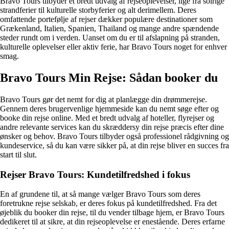
Bravo Tours tilbyder et bredt udvalg af rejseoplevelser, lige fra solrige
strandferier til kulturelle storbyferier og alt derimellem. Deres
omfattende portefølje af rejser dækker populære destinationer som
Grækenland, Italien, Spanien, Thailand og mange andre spændende
steder rundt om i verden. Uanset om du er til afslapning på stranden,
kulturelle oplevelser eller aktiv ferie, har Bravo Tours noget for enhver
smag.
Bravo Tours Min Rejse: Sådan booker du
Bravo Tours gør det nemt for dig at planlægge din drømmerejse.
Gennem deres brugervenlige hjemmeside kan du nemt søge efter og
booke din rejse online. Med et bredt udvalg af hoteller, flyrejser og
andre relevante services kan du skræddersy din rejse præcis efter dine
ønsker og behov. Bravo Tours tilbyder også professionel rådgivning og
kundeservice, så du kan være sikker på, at din rejse bliver en succes fra
start til slut.
Rejser Bravo Tours: Kundetilfredshed i fokus
En af grundene til, at så mange vælger Bravo Tours som deres
foretrukne rejse selskab, er deres fokus på kundetilfredshed. Fra det
øjeblik du booker din rejse, til du vender tilbage hjem, er Bravo Tours
dedikeret til at sikre, at din rejseoplevelse er enestående. Deres erfarne