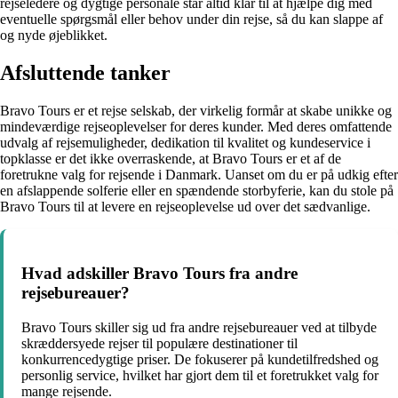
rejseledere og dygtige personale står altid klar til at hjælpe dig med
eventuelle spørgsmål eller behov under din rejse, så du kan slappe af
og nyde øjeblikket.
Afsluttende tanker
Bravo Tours er et rejse selskab, der virkelig formår at skabe unikke og
mindeværdige rejseoplevelser for deres kunder. Med deres omfattende
udvalg af rejsemuligheder, dedikation til kvalitet og kundeservice i
topklasse er det ikke overraskende, at Bravo Tours er et af de
foretrukne valg for rejsende i Danmark. Uanset om du er på udkig efter
en afslappende solferie eller en spændende storbyferie, kan du stole på
Bravo Tours til at levere en rejseoplevelse ud over det sædvanlige.
Hvad adskiller Bravo Tours fra andre
rejsebureauer?
Bravo Tours skiller sig ud fra andre rejsebureauer ved at tilbyde
skræddersyede rejser til populære destinationer til
konkurrencedygtige priser. De fokuserer på kundetilfredshed og
personlig service, hvilket har gjort dem til et foretrukket valg for
mange rejsende.