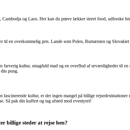
, Cambodja og Laos. Her kan du prøve lækker street food, udforske histo
ber til en overkommelig pris. Lande som Polen, Rumænien og Slovakiet 
e en farverig kultur, smagfuld mad og en overflod af seværdigheder til en 
e din pung.
fascinerende kultur, er der ingen mangel på billige rejsedestinationer r
. Så pak din kuffert og tag afsted mod eventyret!
r billige steder at rejse hen?