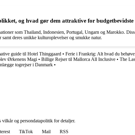
jeblikket, og hvad gør dem attraktive for budgetbevidste
estinationer som Thailand, Indonesien, Portugal, Ungarn og Marokko. Dis
er samt deres unikke kulturoplevelser og smukke natur.
ative guide til Hotel Thinggaard
•
Ferie i Frankrig: Alt hvad du behøver
Oplev Ørkenens Magi
•
Billige Rejser til Mallorca All Inclusive
•
The Las
anlægge togrejser i Danmark
•
 vilkår og persondatapolitik for detaljer.
terest
TikTok
Mail
RSS