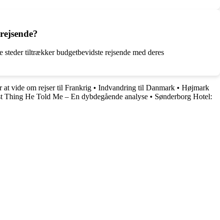
 rejsende?
se steder tiltrækker budgetbevidste rejsende med deres
 at vide om rejser til Frankrig
•
Indvandring til Danmark
•
Højmark
t Thing He Told Me – En dybdegående analyse
•
Sønderborg Hotel: