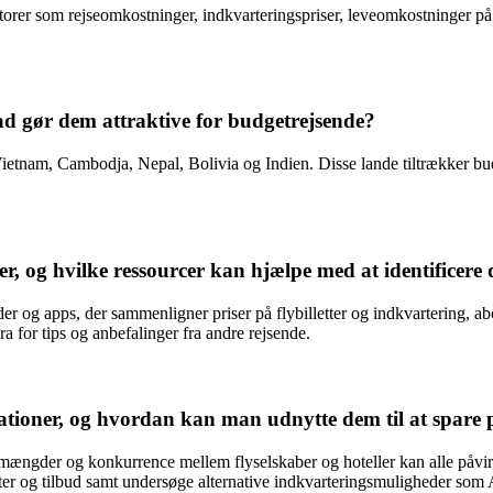
aktorer som rejseomkostninger, indkvarteringspriser, leveomkostninger på
hvad gør dem attraktive for budgetrejsende?
om Vietnam, Cambodja, Nepal, Bolivia og Indien. Disse lande tiltrækker 
er, og hvilke ressourcer kan hjælpe med at identificere
der og apps, der sammenligner priser på flybilletter og indkvartering, 
for tips og anbefalinger fra andre rejsende.
nationer, og hvordan kan man udnytte dem til at spare 
ristmængder og konkurrence mellem flyselskaber og hoteller kan alle påvir
tter og tilbud samt undersøge alternative indkvarteringsmuligheder som