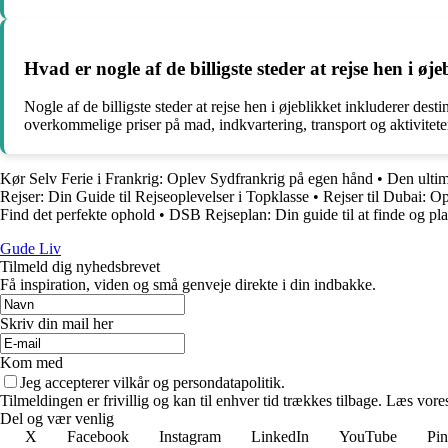
Hvad er nogle af de billigste steder at rejse hen i ø
Nogle af de billigste steder at rejse hen i øjeblikket inkluderer d
overkommelige priser på mad, indkvartering, transport og aktivitet
Kør Selv Ferie i Frankrig: Oplev Sydfrankrig på egen hånd
•
Den ultim
Rejser: Din Guide til Rejseoplevelser i Topklasse
•
Rejser til Dubai: 
Find det perfekte ophold
•
DSB Rejseplan: Din guide til at finde og pl
Gude Liv
Tilmeld dig nyhedsbrevet
Få inspiration, viden og små genveje direkte i din indbakke.
Skriv din mail her
Kom med
Jeg accepterer vilkår og persondatapolitik.
Tilmeldingen er frivillig og kan til enhver tid trækkes tilbage. Læs vores
Del og vær venlig
X
Facebook
Instagram
LinkedIn
YouTube
Pin