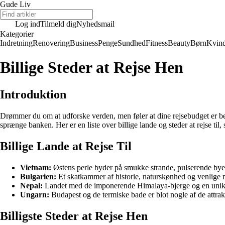
Gude Liv
Log ind
Tilmeld dig
Nyhedsmail
Kategorier
Indretning
Renovering
Business
Penge
Sundhed
Fitness
Beauty
Børn
Kvin
Billige Steder at Rejse Hen
Introduktion
Drømmer du om at udforske verden, men føler at dine rejsebudget er beg
sprænge banken. Her er en liste over billige lande og steder at rejse til
Billige Lande at Rejse Til
Vietnam:
Østens perle byder på smukke strande, pulserende byer 
Bulgarien:
Et skatkammer af historie, naturskønhed og venlige 
Nepal:
Landet med de imponerende Himalaya-bjerge og en unik kul
Ungarn:
Budapest og de termiske bade er blot nogle af de attrak
Billigste Steder at Rejse Hen