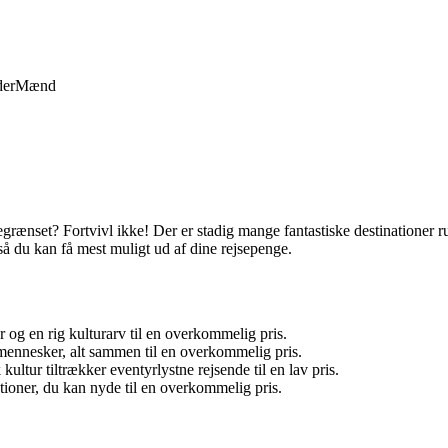
der
Mænd
rænset? Fortvivl ikke! Der er stadig mange fantastiske destinationer ru
, så du kan få mest muligt ud af dine rejsepenge.
og en rig kulturarv til en overkommelig pris.
mennesker, alt sammen til en overkommelig pris.
tur tiltrækker eventyrlystne rejsende til en lav pris.
tioner, du kan nyde til en overkommelig pris.