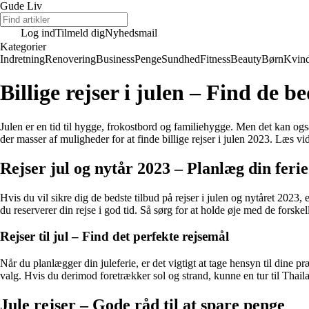
Gude Liv
Log ind
Tilmeld dig
Nyhedsmail
Kategorier
Indretning
Renovering
Business
Penge
Sundhed
Fitness
Beauty
Børn
Kvin
Billige rejser i julen – Find de b
Julen er en tid til hygge, frokostbord og familiehygge. Men det kan og
der masser af muligheder for at finde billige rejser i julen 2023. Læs vider
Rejser jul og nytår 2023 – Planlæg din ferie 
Hvis du vil sikre dig de bedste tilbud på rejser i julen og nytåret 2023,
du reserverer din rejse i god tid. Så sørg for at holde øje med de forskelli
Rejser til jul – Find det perfekte rejsemål
Når du planlægger din juleferie, er det vigtigt at tage hensyn til dine pr
valg. Hvis du derimod foretrækker sol og strand, kunne en tur til Thailan
Jule rejser – Gode råd til at spare penge