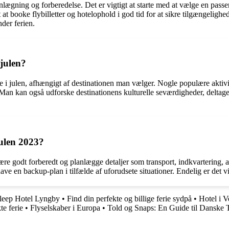
lægning og forberedelse. Det er vigtigt at starte med at vælge en pass
 at booke flybilletter og hotelophold i god tid for at sikre tilgængeligh
der ferien.
 julen?
ie i julen, afhængigt af destinationen man vælger. Nogle populære aktivi
. Man kan også udforske destinationens kulturelle seværdigheder, deltage 
julen 2023?
t være godt forberedt og planlægge detaljer som transport, indkvartering,
ave en backup-plan i tilfælde af uforudsete situationer. Endelig er det v
leep Hotel Lyngby
•
Find din perfekte og billige ferie sydpå
•
Hotel i 
te ferie
•
Flyselskaber i Europa
•
Told og Snaps: En Guide til Danske T