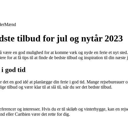
der
Mænd
edste tilbud for jul og nytår 2023
så være en god mulighed for at komme væk og nyde en ferie et nyt sted.
e for at få tips til at finde de bedste tilbud og inspiration til din næste j
i god tid
 er det en god idé at planlægge din ferie i god tid. Mange rejsebureauer o
ge tilbud og være klar til at slå til, når du ser det bedste tilbud.
æferencer og interesser. Hvis du er til skiløb og vinterhygge, kan en rejs
d eller Caribien være det rette for dig.