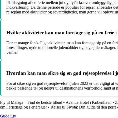
Planlægning af en ferie mellem jul og nytår kræver omhyggelig plan
indkvartering. Da denne periode er populær for rejser, anbefales det
rejseplan med aktiviteter og seværdigheder, man gerne vil opleve un
Hvilke aktiviteter kan man foretage sig på en ferie i
Der er mange forskellige aktiviteter, man kan foretage sig på en fer
forestillinger, nyde traditionelle julemåltider og bage julesmåkager
venner.
Hvordan kan man sikre sig en god rejseoplevelse i 
For at sikre sig en god rejseoplevelse i julen 2023 er det vigtigt a
pakke passende tøj og udstyr til destinationens vejrforhold samt at h
Fly til Malaga – Find de bedste tilbud
•
Avenue Hotel i København
•
Z
om Feriedage og Ferieregler
•
Rejser til Sivota: Din guide til den perfek
Gude Liv