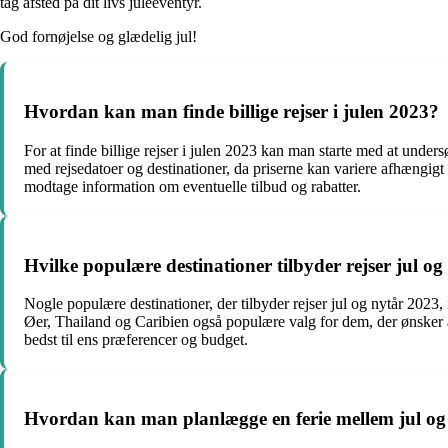
tag afsted på dit livs juleeventyr.
God fornøjelse og glædelig jul!
Hvordan kan man finde billige rejser i julen 2023?
For at finde billige rejser i julen 2023 kan man starte med at unders
med rejsedatoer og destinationer, da priserne kan variere afhængigt a
modtage information om eventuelle tilbud og rabatter.
Hvilke populære destinationer tilbyder rejser jul o
Nogle populære destinationer, der tilbyder rejser jul og nytår 2023
Øer, Thailand og Caribien også populære valg for dem, der ønsker at 
bedst til ens præferencer og budget.
Hvordan kan man planlægge en ferie mellem jul og