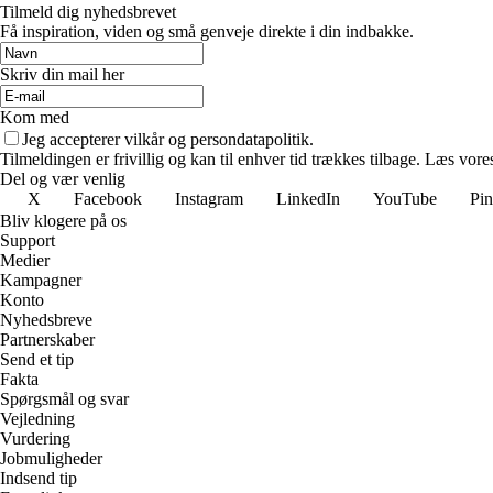
Tilmeld dig nyhedsbrevet
Få inspiration, viden og små genveje direkte i din indbakke.
Skriv din mail her
Kom med
Jeg accepterer vilkår og persondatapolitik.
Tilmeldingen er frivillig og kan til enhver tid trækkes tilbage. Læs vores
Del og vær venlig
X
Facebook
Instagram
LinkedIn
YouTube
Pin
Bliv klogere på os
Support
Medier
Kampagner
Konto
Nyhedsbreve
Partnerskaber
Send et tip
Fakta
Spørgsmål og svar
Vejledning
Vurdering
Jobmuligheder
Indsend tip