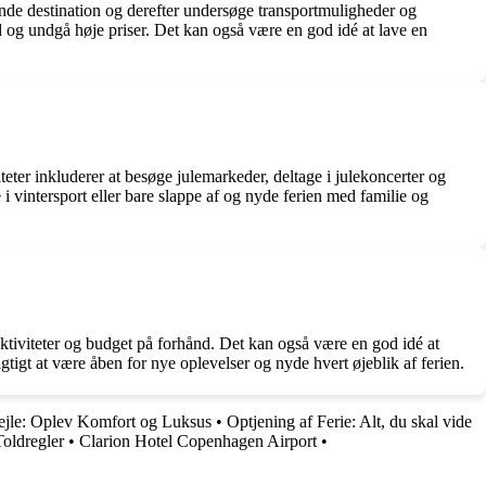
ende destination og derefter undersøge transportmuligheder og
ed og undgå høje priser. Det kan også være en god idé at lave en
teter inkluderer at besøge julemarkeder, deltage i julekoncerter og
i vintersport eller bare slappe af og nyde ferien med familie og
 aktiviteter og budget på forhånd. Det kan også være en god idé at
igtigt at være åben for nye oplevelser og nyde hvert øjeblik af ferien.
Vejle: Oplev Komfort og Luksus
•
Optjening af Ferie: Alt, du skal vide
oldregler
•
Clarion Hotel Copenhagen Airport
•