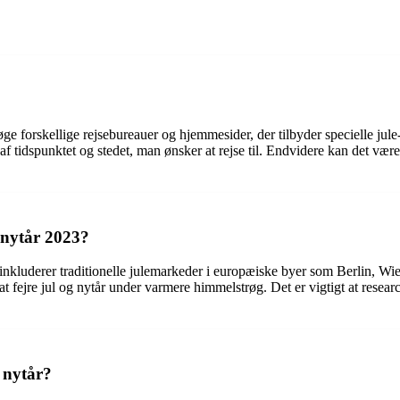
øge forskellige rejsebureauer og hjemmesider, der tilbyder specielle jul
f tidspunktet og stedet, man ønsker at rejse til. Endvidere kan det være
g nytår 2023?
, inkluderer traditionelle julemarkeder i europæiske byer som Berlin, 
fejre jul og nytår under varmere himmelstrøg. Det er vigtigt at researche
 nytår?