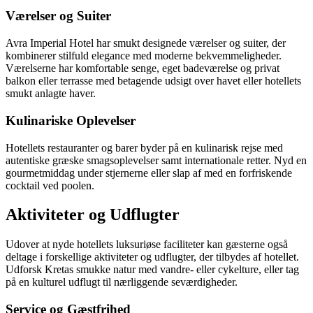
Værelser og Suiter
Avra Imperial Hotel har smukt designede værelser og suiter, der
kombinerer stilfuld elegance med moderne bekvemmeligheder.
Værelserne har komfortable senge, eget badeværelse og privat
balkon eller terrasse med betagende udsigt over havet eller hotellets
smukt anlagte haver.
Kulinariske Oplevelser
Hotellets restauranter og barer byder på en kulinarisk rejse med
autentiske græske smagsoplevelser samt internationale retter. Nyd en
gourmetmiddag under stjernerne eller slap af med en forfriskende
cocktail ved poolen.
Aktiviteter og Udflugter
Udover at nyde hotellets luksuriøse faciliteter kan gæsterne også
deltage i forskellige aktiviteter og udflugter, der tilbydes af hotellet.
Udforsk Kretas smukke natur med vandre- eller cykelture, eller tag
på en kulturel udflugt til nærliggende seværdigheder.
Service og Gæstfrihed