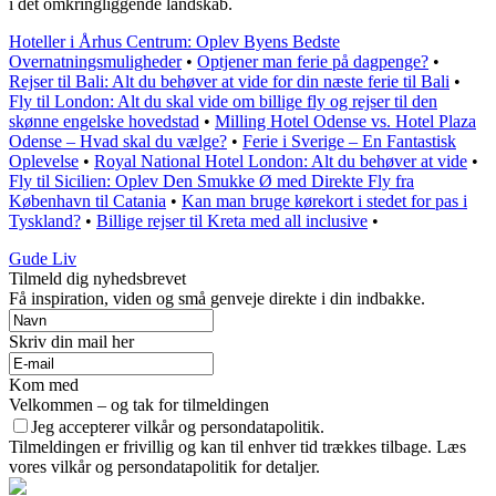
i det omkringliggende landskab.
Hoteller i Århus Centrum: Oplev Byens Bedste
Overnatningsmuligheder
•
Optjener man ferie på dagpenge?
•
Rejser til Bali: Alt du behøver at vide for din næste ferie til Bali
•
Fly til London: Alt du skal vide om billige fly og rejser til den
skønne engelske hovedstad
•
Milling Hotel Odense vs. Hotel Plaza
Odense – Hvad skal du vælge?
•
Ferie i Sverige – En Fantastisk
Oplevelse
•
Royal National Hotel London: Alt du behøver at vide
•
Fly til Sicilien: Oplev Den Smukke Ø med Direkte Fly fra
København til Catania
•
Kan man bruge kørekort i stedet for pas i
Tyskland?
•
Billige rejser til Kreta med all inclusive
•
Gude Liv
Tilmeld dig nyhedsbrevet
Få inspiration, viden og små genveje direkte i din indbakke.
Skriv din mail her
Kom med
Velkommen – og tak for tilmeldingen
Jeg accepterer vilkår og persondatapolitik.
Tilmeldingen er frivillig og kan til enhver tid trækkes tilbage. Læs
vores vilkår og persondatapolitik for detaljer.