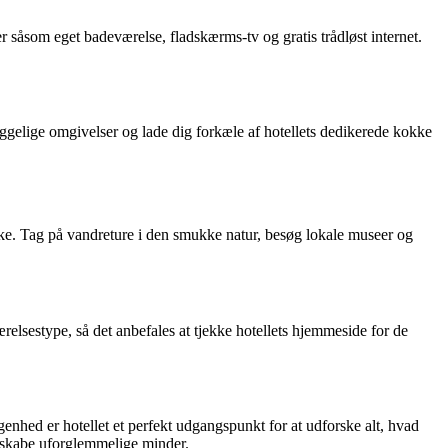
 såsom eget badeværelse, fladskærms-tv og gratis trådløst internet.
yggelige omgivelser og lade dig forkæle af hotellets dedikerede kokke
ske. Tag på vandreture i den smukke natur, besøg lokale museer og
relsestype, så det anbefales at tjekke hotellets hjemmeside for de
ggenhed er hotellet et perfekt udgangspunkt for at udforske alt, hvad
g skabe uforglemmelige minder.