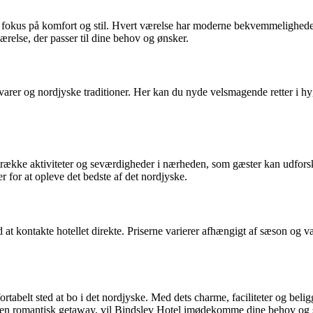
d fokus på komfort og stil. Hvert værelse har moderne bekvemmeligheder
ærelse, der passer til dine behov og ønsker.
råvarer og nordjyske traditioner. Her kan du nyde velsmagende retter i h
n række aktiviteter og seværdigheder i nærheden, som gæster kan udfor
er for at opleve det bedste af det nordjyske.
at kontakte hotellet direkte. Priserne varierer afhængigt af sæson og væ
fortabelt sted at bo i det nordjyske. Med dets charme, faciliteter og beli
ller en romantisk getaway, vil Bindslev Hotel imødekomme dine behov o