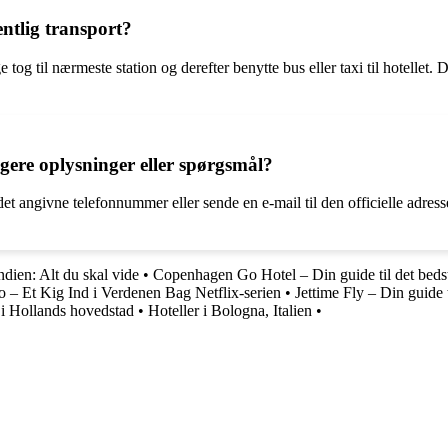
ntlig transport?
og til nærmeste station og derefter benytte bus eller taxi til hotellet. 
gere oplysninger eller spørgsmål?
t angivne telefonnummer eller sende en e-mail til den officielle adresse. 
ndien: Alt du skal vide
•
Copenhagen Go Hotel – Din guide til det beds
o – Et Kig Ind i Verdenen Bag Netflix-serien
•
Jettime Fly – Din guide t
 i Hollands hovedstad
•
Hoteller i Bologna, Italien
•