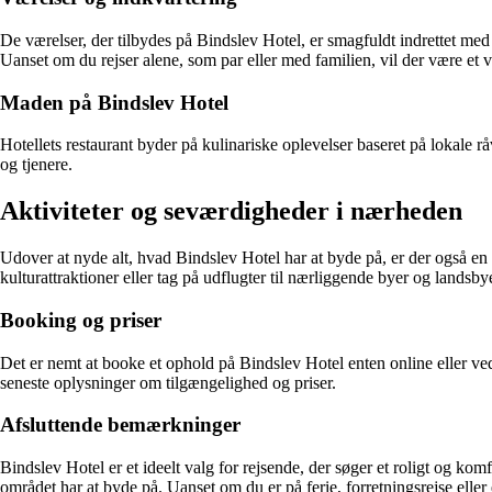
De værelser, der tilbydes på Bindslev Hotel, er smagfuldt indrettet me
Uanset om du rejser alene, som par eller med familien, vil der være et v
Maden på Bindslev Hotel
Hotellets restaurant byder på kulinariske oplevelser baseret på lokale 
og tjenere.
Aktiviteter og seværdigheder i nærheden
Udover at nyde alt, hvad Bindslev Hotel har at byde på, er der også e
kulturattraktioner eller tag på udflugter til nærliggende byer og landsby
Booking og priser
Det er nemt at booke et ophold på Bindslev Hotel enten online eller ved 
seneste oplysninger om tilgængelighed og priser.
Afsluttende bemærkninger
Bindslev Hotel er et ideelt valg for rejsende, der søger et roligt og kom
området har at byde på. Uanset om du er på ferie, forretningsrejse e