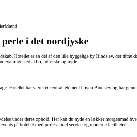
der
Mænd
 perle i det nordjyske
dskab. Hotellet er en del af den lille hyggelige by Bindslev, der tiltræ
mindeværdigt sted at bo, udforske og nyde.
tilbage. Hotellet har været et centralt element i byen Bindslev og har g
g nydelse under deres ophold. Her kan du nyde en lækker morgenmad hver 
events på hotellet med professionel service og moderne faciliteter.