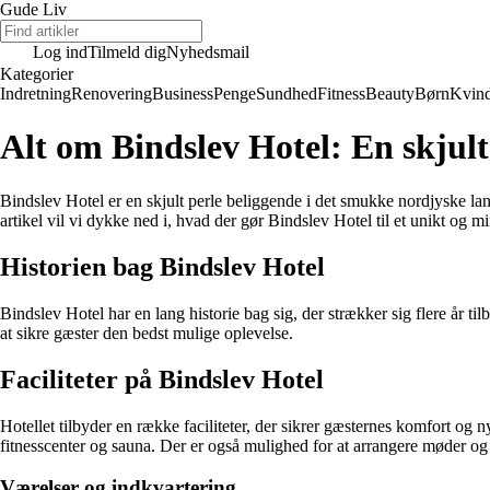
Gude Liv
Log ind
Tilmeld dig
Nyhedsmail
Kategorier
Indretning
Renovering
Business
Penge
Sundhed
Fitness
Beauty
Børn
Kvin
Alt om Bindslev Hotel: En skjult
Bindslev Hotel er en skjult perle beliggende i det smukke nordjyske lan
artikel vil vi dykke ned i, hvad der gør Bindslev Hotel til et unikt og 
Historien bag Bindslev Hotel
Bindslev Hotel har en lang historie bag sig, der strækker sig flere år 
at sikre gæster den bedst mulige oplevelse.
Faciliteter på Bindslev Hotel
Hotellet tilbyder en række faciliteter, der sikrer gæsternes komfort o
fitnesscenter og sauna. Der er også mulighed for at arrangere møder og 
Værelser og indkvartering