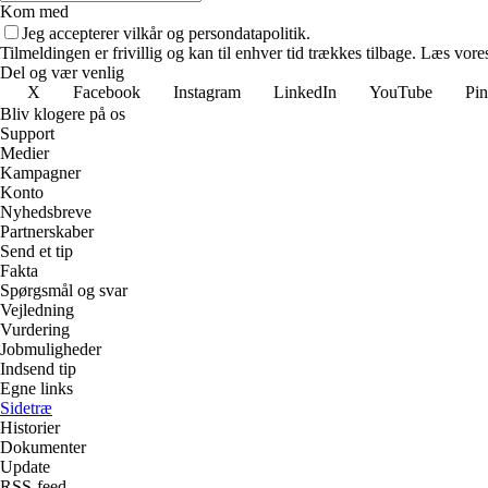
Kom med
Jeg accepterer vilkår og persondatapolitik.
Tilmeldingen er frivillig og kan til enhver tid trækkes tilbage. Læs vores
Del og vær venlig
X
Facebook
Instagram
LinkedIn
YouTube
Pin
Bliv klogere på os
Support
Medier
Kampagner
Konto
Nyhedsbreve
Partnerskaber
Send et tip
Fakta
Spørgsmål og svar
Vejledning
Vurdering
Jobmuligheder
Indsend tip
Egne links
Sidetræ
Historier
Dokumenter
Update
RSS-feed